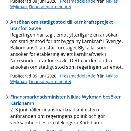
Publicerad
08 juni 2026
·
Pressmeddelande
från
Niklas
Wykman
,
Finansdepartementet
Ansökan om statligt stöd till kärnkraftsprojekt
utanför Gävle
Regeringen har tagit emot ytterligare en ansökan
om statligt stöd för att bygga ny kärnkraft i Sverige.
Bakom ansökan står företaget Blykalla, som
ansöker för etablering av ett kärnkraftverk i
Norrsundet utanför Gävle. Detta är den andra
ansökan om statligt stöd som regeringen tar emot.
Publicerad
05 juni 2026
·
Pressmeddelande
från
Niklas
Wykman
,
Finansdepartementet
Finansmarknadsminister Niklas Wykman besöker
Karlshamn
2–3 juni håller finansmarknadsministern
anföranden om regeringens politik och gör
verksamhetsbesök i blekingska Karlshamn.