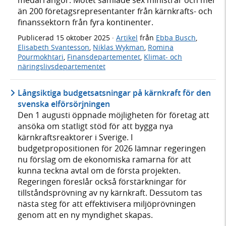
medarrangör. Mötet samlade sex ministrar och mer
än 200 företagsrepresentanter från kärnkrafts- och
finanssektorn från fyra kontinenter.
Publicerad
15 oktober 2025
·
Artikel
från
Ebba Busch
,
Elisabeth Svantesson
,
Niklas Wykman
,
Romina
Pourmokhtari
,
Finansdepartementet
,
Klimat- och
näringslivsdepartementet
Långsiktiga budgetsatsningar på kärnkraft för den
svenska elförsörjningen
Den 1 augusti öppnade möjligheten för företag att
ansöka om statligt stöd för att bygga nya
kärnkraftsreaktorer i Sverige. I
budgetpropositionen för 2026 lämnar regeringen
nu förslag om de ekonomiska ramarna för att
kunna teckna avtal om de första projekten.
Regeringen föreslår också förstärkningar för
tillståndsprövning av ny kärnkraft. Dessutom tas
nästa steg för att effektivisera miljöprövningen
genom att en ny myndighet skapas.