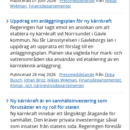
Publicerad
01 juni 2026
·
Pressmeddelande
från
Niklas
Wykman
,
Finansdepartementet
Uppdrag om anläggningsplan för ny kärnkraft
Regeringen har tagit emot en ansökan om att
etablera ny kärnkraft vid Norrsundet i Gävle
kommun. Nu får Länsstyrelsen i Gävleborgs län i
uppdrag att upprätta ett förslag till en
anläggningsplan. Planen ska vägleda hur mark- och
vattenområden ska användas vid etablering av en
kärnteknisk anläggning.
Publicerad
28 maj 2026
·
Pressmeddelande
från
Ebba
Busch
,
Johan Britz
,
Niklas Wykman
,
Finansdepartementet
,
Klimat- och näringslivsdepartementet
Ny kärnkraft är en samhällsinvestering som
förutsätter en ny roll för staten
Ny kärnkraft innebär ett långsiktigt åtagande för
samhället. Den kräver privata investeringar såväl
som insatser från statens sida. Regeringen föreslår