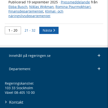
Publicerad
19 september 2025
·
Pressmeddelande
från
Ebba Busch
,
Niklas Wykman
,
Romina Pourmokhtari
,
Finansdepartementet
,
Klimat- och
näringslivsdepartementet
1 - 20
21 - 32
Nästa
Innehåll på regeringen.se
Departement
Regeringskansliet
103 33 Stockholm
Växel 08-405 10 00
Kontakt