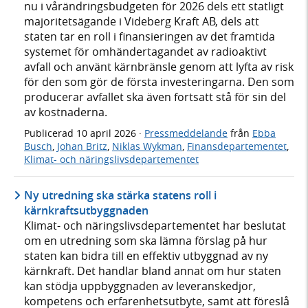
nu i vårändringsbudgeten för 2026 dels ett statligt
majoritetsägande i Videberg Kraft AB, dels att
staten tar en roll i finansieringen av det framtida
systemet för omhändertagandet av radioaktivt
avfall och använt kärnbränsle genom att lyfta av risk
för den som gör de första investeringarna. Den som
producerar avfallet ska även fortsatt stå för sin del
av kostnaderna.
Publicerad
10 april 2026
·
Pressmeddelande
från
Ebba
Busch
,
Johan Britz
,
Niklas Wykman
,
Finansdepartementet
,
Klimat- och näringslivsdepartementet
Ny utredning ska stärka statens roll i
kärnkraftsutbyggnaden
Klimat- och näringslivsdepartementet har beslutat
om en utredning som ska lämna förslag på hur
staten kan bidra till en effektiv utbyggnad av ny
kärnkraft. Det handlar bland annat om hur staten
kan stödja uppbyggnaden av leveranskedjor,
kompetens och erfarenhetsutbyte, samt att föreslå