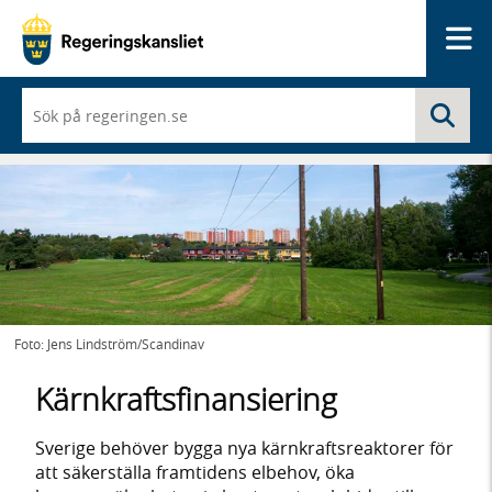
Me
När
Sö
du
börjar
skriva
så
framträder
en
lista
med
sökförslag
Foto: Jens Lindström/Scandinav
Kärnkraftsfinansiering
Sverige behöver bygga nya kärnkraftsreaktorer för
att säkerställa framtidens elbehov, öka