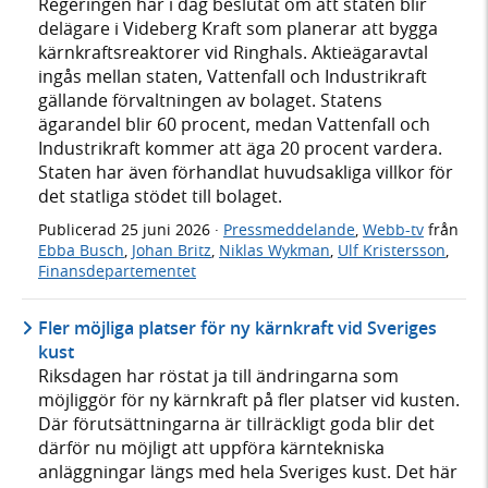
Regeringen har i dag beslutat om att staten blir
delägare i Videberg Kraft som planerar att bygga
kärnkraftsreaktorer vid Ringhals. Aktieägaravtal
ingås mellan staten, Vattenfall och Industrikraft
gällande förvaltningen av bolaget. Statens
ägarandel blir 60 procent, medan Vattenfall och
Industrikraft kommer att äga 20 procent vardera.
Staten har även förhandlat huvudsakliga villkor för
det statliga stödet till bolaget.
Publicerad
25 juni 2026
·
Pressmeddelande
,
Webb-tv
från
Ebba Busch
,
Johan Britz
,
Niklas Wykman
,
Ulf Kristersson
,
Finansdepartementet
Fler möjliga platser för ny kärnkraft vid Sveriges
kust
Riksdagen har röstat ja till ändringarna som
möjliggör för ny kärnkraft på fler platser vid kusten.
Där förutsättningarna är tillräckligt goda blir det
därför nu möjligt att uppföra kärntekniska
anläggningar längs med hela Sveriges kust. Det här