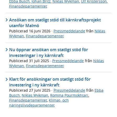
Ebba Busch
,
Johan Britz
,
Niklas Wykman
,
Ulf Kristersson
,
Finansdepartementet
Ansökan om statligt stöd till kärnkraftsprojekt
utanför Malmö
Publicerad
16 juni 2026
·
Pressmeddelande
från
Niklas
Wykman
,
Finansdepartementet
Nu öppnar ansökan om statligt stöd för
investeringar i ny kärnkraft
Publicerad
31 juli 2025
·
Pressmeddelande
från
Niklas
Wykman
,
Finansdepartementet
Klart för ansökningar om statligt stöd för
investering i ny kärnkraft
Publicerad
27 juni 2025
·
Pressmeddelande
från
Ebba
Busch
,
Niklas Wykman
,
Romina Pourmokhtari
,
Finansdepartementet
,
Klimat- och
näringslivsdepartementet