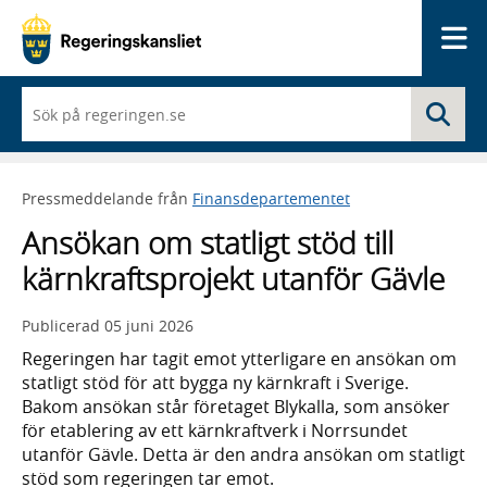
Me
När
Sö
du
börjar
skriva
så
Pressmeddelande från
Finansdepartementet
framträder
en
Ansökan om statligt stöd till
lista
med
kärnkraftsprojekt utanför Gävle
sökförslag
Publicerad
05 juni 2026
Regeringen har tagit emot ytterligare en ansökan om
statligt stöd för att bygga ny kärnkraft i Sverige.
Bakom ansökan står företaget Blykalla, som ansöker
för etablering av ett kärnkraftverk i Norrsundet
utanför Gävle. Detta är den andra ansökan om statligt
stöd som regeringen tar emot.