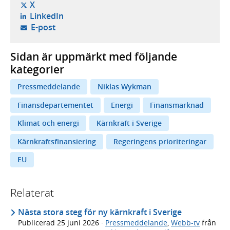
- öppnas i ny flik, extern webbplats,
X
- öppnas i ny flik, extern webbplats,
LinkedIn
- öppnar din e-postklient,
E-post
Sidan är uppmärkt med följande
kategorier
Pressmeddelande
Niklas Wykman
Finansdepartementet
Energi
Finansmarknad
Klimat och energi
Kärnkraft i Sverige
Kärnkraftsfinansiering
Regeringens prioriteringar
EU
Relaterat
Nästa stora steg för ny kärnkraft i Sverige
Publicerad
25 juni 2026
·
Pressmeddelande
,
Webb-tv
från