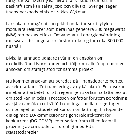
fungerar väl. Med ny kärnkraft får vi stabil och fossilfri
baskraft som kan säkra jobb och tillväxt i Sverige, säger
finansmarknadsminister Niklas Wykman.
I ansökan framgår att projektet omfattar sex blykylda
modulära reaktorer som beräknas generera 330 megawatts
(MW) ren baslasteffekt. Omvandlat till energianvändning
motsvarar det ungefär en årsförbrukning för cirka 300 000
hushåll.
Blykalla lämnade tidigare i vår in en ansökan om
marktillstånd i Norrsundet, och följer nu alltså upp med en
ansökan om statligt stöd för samma projekt.
Nu kommer ansökan att beredas på Finansdepartementet
av sekretariatet för finansiering av ny kärnkraft. En ansökan
innebär att arbetet för att regeringen ska kunna fatta beslut
om stöd kan inledas. Processen omfattar förutom beredning
av själva ansökan också förhandlingar mellan regeringen
och bolaget om stödets villkor och omfattning. En löpande
dialog med EU-kommissionens generaldirektorat för
konkurrens (DG-COMP) leder sedan fram till en formell
prövning av om stödet är förenligt med EU:s
statsstödsregler.