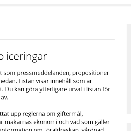
liceringar
t som pressmeddelanden, propositioner
 nedan. Listan visar innehåll som är
Du kan göra ytterligare urval i listan för
 av.
ttat upp reglerna om giftermål,
ar makarnas ekonomi och vad som gäller
å information om föräldraskap, vårdnad