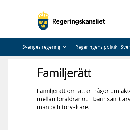
Huvudnavigering
Sveriges regering
Regeringens politik i Sve
Familjerätt
Familjerätt omfattar frågor om ä
mellan föräldrar och barn samt ar
män och förvaltare.