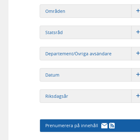
Områden
Statsråd
Departement/Övriga avsändare
Datum
Riksdagsår
Prenumerera på innehåll