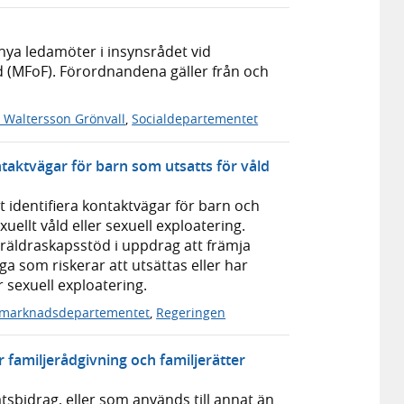
ya ledamöter i insynsrådet vid
d (MFoF). Förordnandena gäller från och
 Waltersson Grönvall
,
Socialdepartementet
aktvägar för barn som utsatts för våld
dentifiera kontaktvägar för barn och
uellt våld eller sexuell exploatering.
öräldraskapsstöd i uppdrag att främja
ga som riskerar att utsättas eller har
er sexuell exploatering.
smarknadsdepartementet
,
Regeringen
 familjerådgivning och familjerätter
bidrag, eller som används till annat än