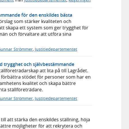
tämmande för den enskildes bästa
rslag som stärker kvaliteten och
 att skapa ett system som ger trygghet för
än och förvaltare att utföra sina
Gunnar Strömmer
,
Justitiedepartementet
ökad trygghet och självbestämmande
lföreträdarskap att lita på till Lagrådet.
ch förbättra stödet för personer som har en
samhetens kvalitet och skapa bättre
ta ställföreträdare.
Gunnar Strömmer
,
Justitiedepartementet
till att stärka den enskildes ställning, höja
ttre möjligheter för att rekrytera och