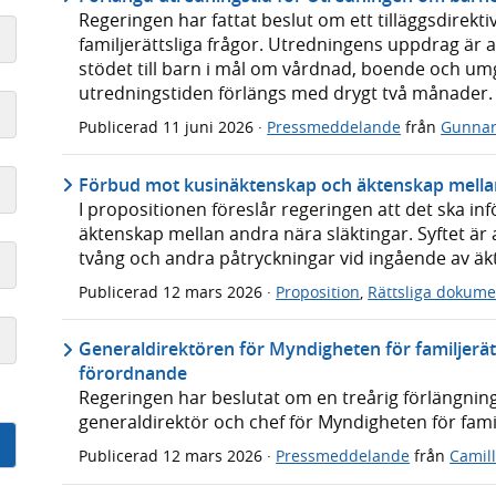
Regeringen har fattat beslut om ett tilläggsdirekti
familjerättsliga frågor. Utredningens uppdrag är a
stödet till barn i mål om vårdnad, boende och umg
utredningstiden förlängs med drygt två månader.
Publicerad
11 juni 2026
·
Pressmeddelande
från
Gunnar
Förbud mot kusinäktenskap och äktenskap mellan 
I propositionen föreslår regeringen att det ska i
äktenskap mellan andra nära släktingar. Syftet är 
tvång och andra påtryckningar vid ingående av äk
Publicerad
12 mars 2026
·
Proposition
,
Rättsliga dokume
Generaldirektören för Myndigheten för familjerät
förordnande
Regeringen har beslutat om en treårig förlängnin
generaldirektör och chef för Myndigheten för fami
Publicerad
12 mars 2026
·
Pressmeddelande
från
Camil