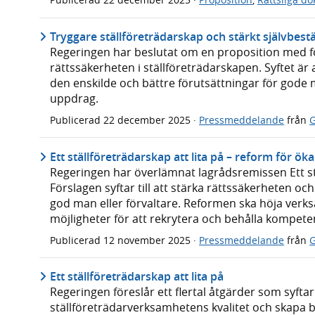
Tryggare ställföreträdarskap och stärkt självbes
Regeringen har beslutat om en proposition med fö
rättssäkerheten i ställföreträdarskapen. Syftet är
den enskilde och bättre förutsättningar för gode m
uppdrag.
Publicerad
22 december 2025
·
Pressmeddelande
från
Ett ställföreträdarskap att lita på – reform för 
Regeringen har överlämnat lagrådsremissen Ett stäl
Förslagen syftar till att stärka rättssäkerheten o
god man eller förvaltare. Reformen ska höja verk
möjligheter för att rekrytera och behålla kompeten
Publicerad
12 november 2025
·
Pressmeddelande
från
Ett ställföreträdarskap att lita på
Regeringen föreslår ett flertal åtgärder som syftar 
ställföreträdarverksamhetens kvalitet och skapa bä