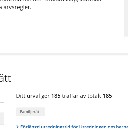
a arvsregler.
ätt
Ditt urval ger
185
träffar av totalt
185
Familjerätt
Förlängd utredningstid för Utredningen om barnets 