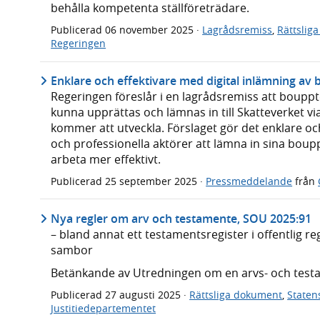
behålla kompetenta ställföreträdare.
Publicerad
06 november 2025
·
Lagrådsremiss
,
Rättslig
Regeringen
Enklare och effektivare med digital inlämning av
Regeringen föreslår i en lagrådsremiss att boup
kunna upprättas och lämnas in till Skatteverket v
kommer att utveckla. Förslaget gör det enklare o
och professionella aktörer att lämna in sina boup
arbeta mer effektivt.
Publicerad
25 september 2025
·
Pressmeddelande
från
Nya regler om arv och testamente, SOU 2025:91
– bland annat ett testamentsregister i offentlig re
sambor
Betänkande av Utredningen om en arvs- och testam
Publicerad
27 augusti 2025
·
Rättsliga dokument
,
Staten
Justitiedepartementet