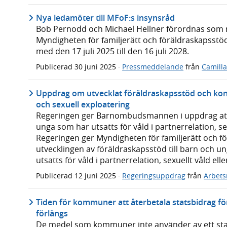
Nya ledamöter till MFoF:s insynsråd
Bob Pernodd och Michael Hellner förordnas som n
Myndigheten för familjerätt och föräldraskapsstö
med den 17 juli 2025 till den 16 juli 2028.
Publicerad
30 juni 2025
·
Pressmeddelande
från
Camilla
Uppdrag om utvecklat föräldraskapsstöd och kont
och sexuell exploatering
Regeringen ger Barnombudsmannen i uppdrag att i
unga som har utsatts för våld i partnerrelation, sex
Regeringen ger Myndigheten för familjerätt och f
utvecklingen av föräldraskapsstöd till barn och un
utsatts för våld i partnerrelation, sexuellt våld ell
Publicerad
12 juni 2025
·
Regeringsuppdrag
från
Arbet
Tiden för kommuner att återbetala statsbidrag för
förlängs
De medel som kommuner inte använder av ett stats