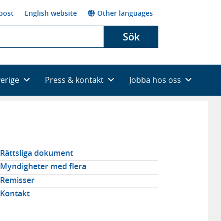
post
English website
Other languages
Sök
verige
Press & kontakt
Jobba hos oss
elaterad
Rättsliga dokument
avigering
Myndigheter med flera
Remisser
Kontakt