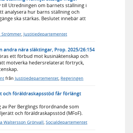
v till Utredningen om barnets ställning i
tt analysera hur barns ställning och
änge ska stärkas. Beslutet innebär att
 Strömmer
,
Justitiedepartementet
andra nära släktingar, Prop. 2025/26:154
nföras ett förbud mot kusinäktenskap och
att motverka hedersrelaterat förtryck,
tenskap.
nt
från
Justitiedepartementet
,
Regeringen
t och föräldraskapsstöd får förlängt
g av Per Berglings förordnande som
ljerätt och föräldraskapsstöd (MFoF).
la Waltersson Grönvall
,
Socialdepartementet