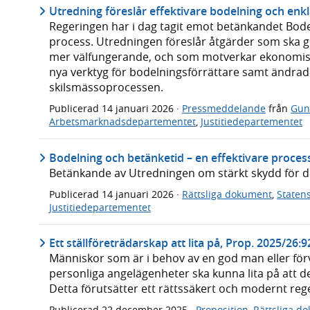
Utredning föreslår effektivare bodelning och enk
Regeringen har i dag tagit emot betänkandet Bode
process. Utredningen föreslår åtgärder som ska
mer välfungerande, och som motverkar ekonomisk
nya verktyg för bodelningsförrättare samt ändrade
skilsmässoprocessen.
Publicerad
14 januari 2026
·
Pressmeddelande
från
Gun
Arbetsmarknadsdepartementet
,
Justitiedepartementet
Bodelning och betänketid – en effektivare proces
Betänkande av Utredningen om stärkt skydd för de
Publicerad
14 januari 2026
·
Rättsliga dokument
,
Statens
Justitiedepartementet
Ett ställföreträdarskap att lita på, Prop. 2025/26:9
Människor som är i behov av en god man eller förv
personliga angelägenheter ska kunna lita på att d
Detta förutsätter ett rättssäkert och modernt rege
Publicerad
22 december 2025
·
Proposition
,
Rättsliga d