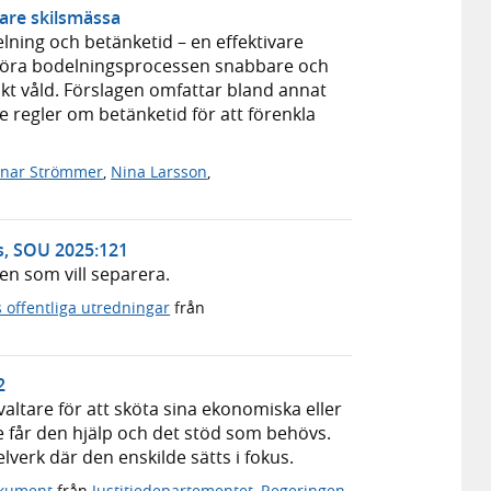
lare skilsmässa
lning och betänketid – en effektivare
 göra bodelningsprocessen snabbare och
t våld. Förslagen omfattar bland annat
 regler om betänketid för att förenkla
nar Strömmer
,
Nina Larsson
,
s, SOU 2025:121
n som vill separera.
 offentliga utredningar
från
2
altare för att sköta sina ekonomiska eller
e får den hjälp och det stöd som behövs.
lverk där den enskilde sätts i fokus.
okument
från
Justitiedepartementet
,
Regeringen