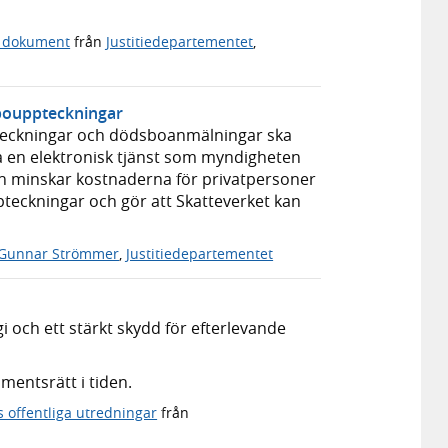
a dokument
från
Justitiedepartementet
,
 bouppteckningar
pteckningar och dödsboanmälningar ska
ia en elektronisk tjänst som myndigheten
ch minskar kostnaderna för privatpersoner
pteckningar och gör att Skatteverket kan
Gunnar Strömmer
,
Justitiedepartementet
gi och ett stärkt skydd för efterlevande
entsrätt i tiden.
s offentliga utredningar
från