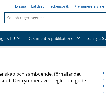
Lyssna
Lättläst
Teckenspråk
Prenumerera via e-
När
du
börjar
skriva
så
rige & EU
Dokument & publikationer
Så styrs S
framträder
en
lista
med
sökförslag
R
ktenskap och samboende, förhållandet
n
vsrätt. Det rymmer även regler om gode