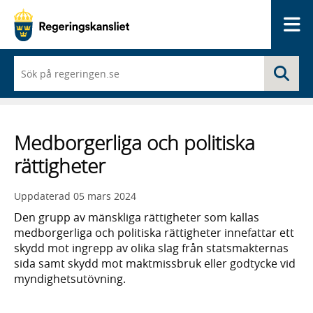
Me
När
Sö
du
börjar
skriva
så
framträder
Medborgerliga och politiska
en
lista
rättigheter
med
sökförslag
Uppdaterad
05 mars 2024
Den grupp av mänskliga rättigheter som kallas
medborgerliga och politiska rättigheter innefattar ett
skydd mot ingrepp av olika slag från statsmakternas
sida samt skydd mot maktmissbruk eller godtycke vid
myndighetsutövning.