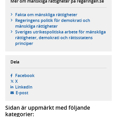
Mer om mänskliga rättigheter på regeringen.se
Fakta om mänskliga rättigheter
Regeringens politik för demokrati och
mänskliga rättigheter
Sveriges utrikespolitiska arbete för mänskliga
rättigheter, demokrati och rättsstatens
principer
Dela
- öppnas i ny flik, extern webbplats,
Facebook
- öppnas i ny flik, extern webbplats,
X
- öppnas i ny flik, extern webbplats,
LinkedIn
- öppnar din e-postklient,
E-post
Sidan är uppmärkt med följande
kategorier: