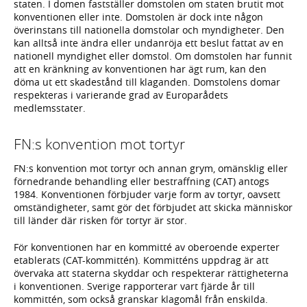
staten. I domen fastställer domstolen om staten brutit mot
konventionen eller inte. Domstolen är dock inte någon
överinstans till nationella domstolar och myndigheter. Den
kan alltså inte ändra eller undanröja ett beslut fattat av en
nationell myndighet eller domstol. Om domstolen har funnit
att en kränkning av konventionen har ägt rum, kan den
döma ut ett skadestånd till klaganden. Domstolens domar
respekteras i varierande grad av Europarådets
medlemsstater.
FN:s konvention mot tortyr
FN:s konvention mot tortyr och annan grym, omänsklig eller
förnedrande behandling eller bestraffning (CAT) antogs
1984. Konventionen förbjuder varje form av tortyr, oavsett
omständigheter, samt gör det förbjudet att skicka människor
till länder där risken för tortyr är stor.
För konventionen har en kommitté av oberoende experter
etablerats (CAT-kommittén). Kommitténs uppdrag är att
övervaka att staterna skyddar och respekterar rättigheterna
i konventionen. Sverige rapporterar vart fjärde år till
kommittén, som också granskar klagomål från enskilda.