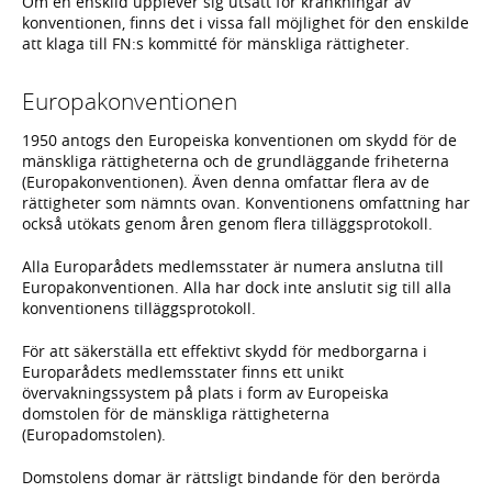
Om en enskild upplever sig utsatt för kränkningar av
konventionen, finns det i vissa fall möjlighet för den enskilde
att klaga till FN:s kommitté för mänskliga rättigheter.
Europakonventionen
1950 antogs den Europeiska konventionen om skydd för de
mänskliga rättigheterna och de grundläggande friheterna
(Europakonventionen). Även denna omfattar flera av de
rättigheter som nämnts ovan. Konventionens omfattning har
också utökats genom åren genom flera tilläggsprotokoll.
Alla Europarådets medlemsstater är numera anslutna till
Europakonventionen. Alla har dock inte anslutit sig till alla
konventionens tilläggsprotokoll.
För att säkerställa ett effektivt skydd för medborgarna i
Europarådets medlemsstater finns ett unikt
övervakningssystem på plats i form av Europeiska
domstolen för de mänskliga rättigheterna
(Europadomstolen).
Domstolens domar är rättsligt bindande för den berörda