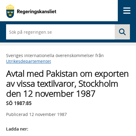
Me
När
Sö
du
börjar
skriva
så
Sveriges internationella överenskommelser från
framträder
Utrikesdepartementet
en
lista
Avtal med Pakistan om exporten
med
sökförslag
av vissa textilvaror, Stockholm
den 12 november 1987
SÖ 1987:85
Publicerad
12 november 1987
Ladda ner: