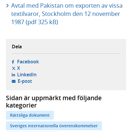
Avtal med Pakistan om exporten av vissa
textilvaror, Stockholm den 12 november
1987 (pdf 325 kB)
Dela
- öppnas i ny flik, extern webbplats,
Facebook
- öppnas i ny flik, extern webbplats,
X
- öppnas i ny flik, extern webbplats,
LinkedIn
- öppnar din e-postklient,
E-post
Sidan är uppmärkt med följande
kategorier
Rättsliga dokument
Sveriges internationella överenskommelser