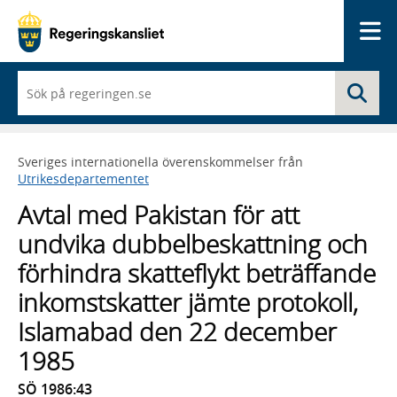
Me
När
Sö
du
börjar
skriva
så
Sveriges internationella överenskommelser från
framträder
Utrikesdepartementet
en
lista
Avtal med Pakistan för att
med
sökförslag
undvika dubbelbeskattning och
förhindra skatteflykt beträffande
inkomstskatter jämte protokoll,
Islamabad den 22 december
1985
SÖ 1986:43