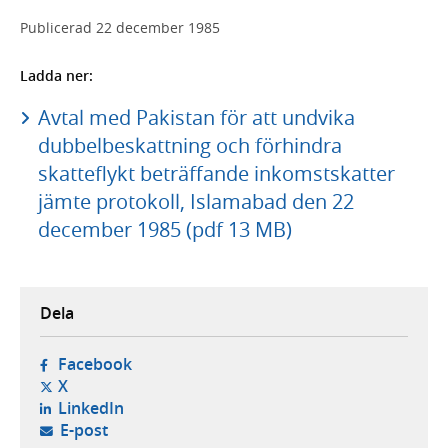
Publicerad
22 december 1985
Ladda ner:
Avtal med Pakistan för att undvika
dubbelbeskattning och förhindra
skatteflykt beträffande inkomstskatter
jämte protokoll, Islamabad den 22
december 1985 (pdf 13 MB)
Dela
- öppnas i ny flik, extern webbplats,
Facebook
- öppnas i ny flik, extern webbplats,
X
- öppnas i ny flik, extern webbplats,
LinkedIn
- öppnar din e-postklient,
E-post