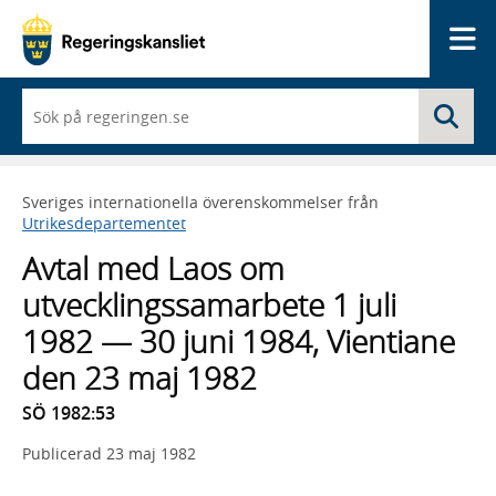
Me
När
Sö
du
börjar
skriva
så
Sveriges internationella överenskommelser från
framträder
Utrikesdepartementet
en
lista
Avtal med Laos om
med
sökförslag
utvecklingssamarbete 1 juli
1982 — 30 juni 1984, Vientiane
den 23 maj 1982
SÖ 1982:53
Publicerad
23 maj 1982