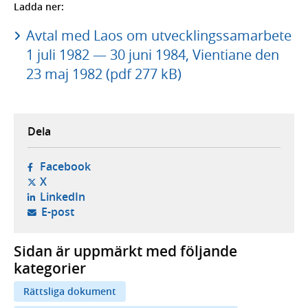
Ladda ner:
Avtal med Laos om utvecklingssamarbete
1 juli 1982 — 30 juni 1984, Vientiane den
23 maj 1982 (pdf 277 kB)
Dela
- öppnas i ny flik, extern webbplats,
Facebook
- öppnas i ny flik, extern webbplats,
X
- öppnas i ny flik, extern webbplats,
LinkedIn
- öppnar din e-postklient,
E-post
Sidan är uppmärkt med följande
kategorier
Rättsliga dokument