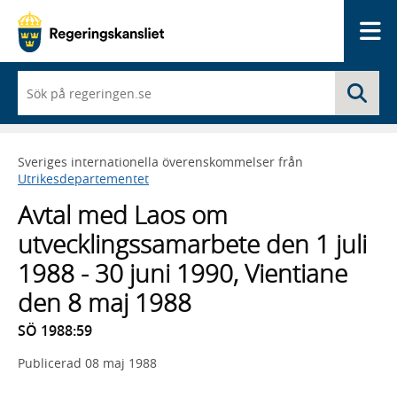
Me
När
Sö
du
börjar
skriva
så
Sveriges internationella överenskommelser från
framträder
Utrikesdepartementet
en
lista
Avtal med Laos om
med
sökförslag
utvecklingssamarbete den 1 juli
1988 - 30 juni 1990, Vientiane
den 8 maj 1988
SÖ 1988:59
Publicerad
08 maj 1988