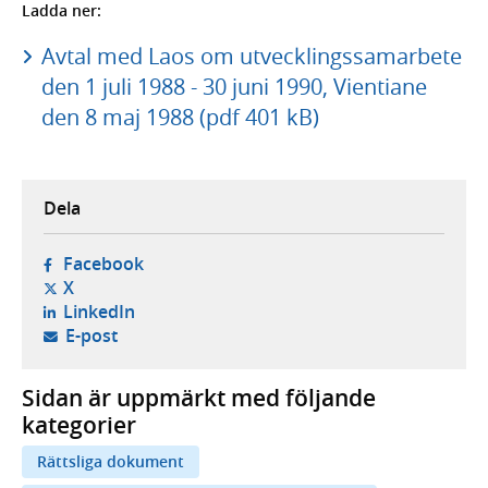
Ladda ner:
Avtal med Laos om utvecklingssamarbete
den 1 juli 1988 - 30 juni 1990, Vientiane
den 8 maj 1988 (pdf 401 kB)
Dela
- öppnas i ny flik, extern webbplats,
Facebook
- öppnas i ny flik, extern webbplats,
X
- öppnas i ny flik, extern webbplats,
LinkedIn
- öppnar din e-postklient,
E-post
Sidan är uppmärkt med följande
kategorier
Rättsliga dokument