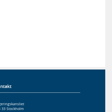
ntakt
eringskansliet
3 33 Stockholm