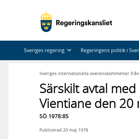
Huvudnavigering
Sveriges regering
Regeringens politik i Sve
Sveriges internationella överenskommelser frå
Särskilt avtal me
Vientiane den 20
SÖ 1978:85
Publicerad
20 maj 1978