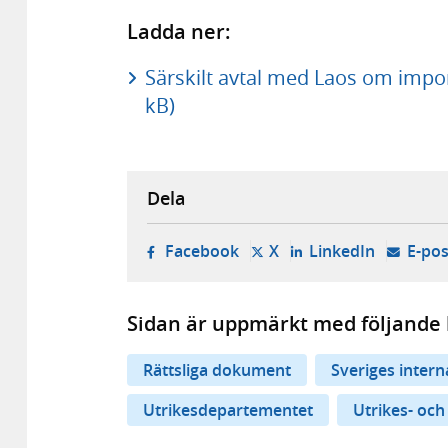
Ladda ner:
Särskilt avtal med Laos om impor
kB)
Dela
- öppnas i ny flik, extern w
- öppnas i ny flik, ext
- öppnas i
Facebook
X
LinkedIn
E-pos
Sidan är uppmärkt med följande 
Rättsliga dokument
Sveriges inter
Utrikesdepartementet
Utrikes- och