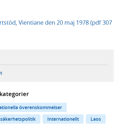
tstöd, Vientiane den 20 maj 1978 (pdf 307
ebbplats,
ern webbplats,
 ny flik, extern webbplats,
- öppnar din e-postklient,
t
kategorier
nationella överenskommelser
 säkerhetspolitik
Internationellt
Laos