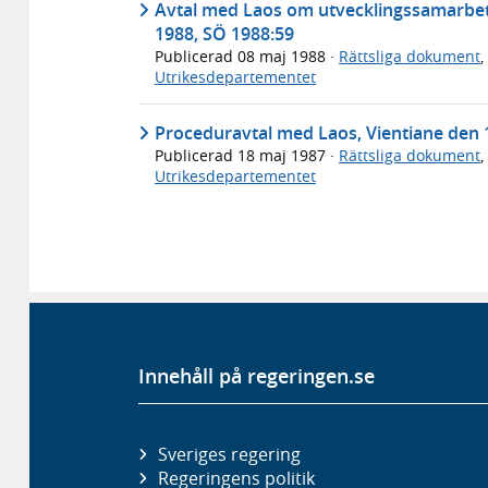
Avtal med Laos om utvecklingssamarbete 
1988, SÖ 1988:59
Publicerad
08 maj 1988
·
Rättsliga dokument
,
Utrikesdepartementet
Proceduravtal med Laos, Vientiane den 
Publicerad
18 maj 1987
·
Rättsliga dokument
,
Utrikesdepartementet
Innehåll på regeringen.se
Sveriges regering
Regeringens politik