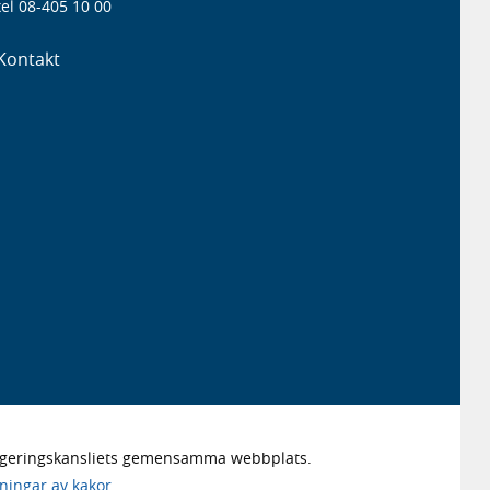
el 08-405 10 00
Kontakt
Regeringskansliets gemensamma webbplats.
lningar av kakor