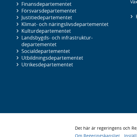
Väx
Finans­departementet
Försvars­departementet
Justitie­departementet
Klimat- och näringslivs­departementet
Kultur­departementet
Landsbygds- och infrastruktur­
departementet
Social­departementet
Utbildnings­departementet
Utrikes­departementet
Det här är regeringens och 
Om Regeringskansliet
Instäl