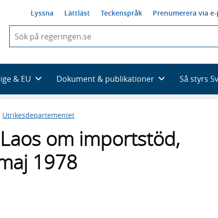
Lyssna
Lättläst
Teckenspråk
Prenumerera via e-
När
du
börjar
skriva
så
rige & EU
Dokument & publikationer
Så styrs S
framträder
en
lista
n
Utrikesdepartementet
med
sökförslag
d Laos om importstöd,
 maj 1978