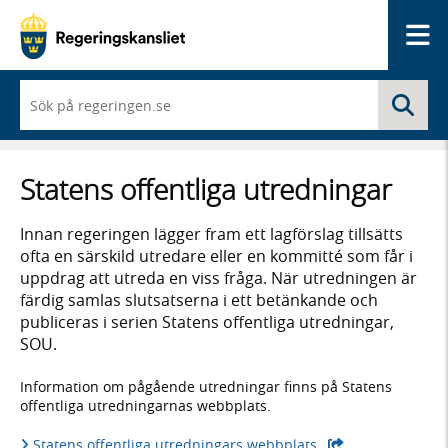
Me
När
Sö
du
börjar
skriva
så
Statens offentliga utredningar
framträder
en
lista
Innan regeringen lägger fram ett lagförslag tillsätts
med
ofta en särskild utredare eller en kommitté som får i
sökförslag
uppdrag att utreda en viss fråga. När utredningen är
färdig samlas slutsatserna i ett betänkande och
publiceras i serien Statens offentliga utredningar,
SOU.
Information om pågående utredningar finns på Statens
offentliga utredningarnas webbplats.
Statens offentliga utredningars webbplats