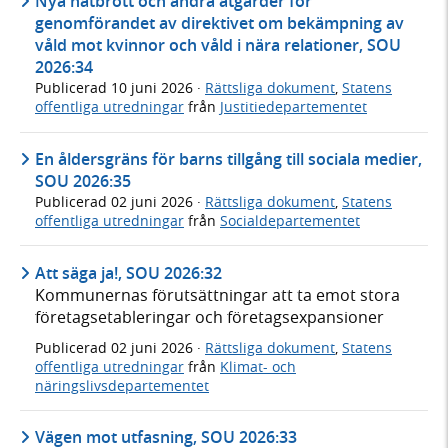
Nya nätbrott och andra åtgärder för
genomförandet av direktivet om bekämpning av
våld mot kvinnor och våld i nära relationer, SOU
2026:34
Publicerad
10 juni 2026
·
Rättsliga dokument
,
Statens
offentliga utredningar
från
Justitiedepartementet
En åldersgräns för barns tillgång till sociala medier,
SOU 2026:35
Publicerad
02 juni 2026
·
Rättsliga dokument
,
Statens
offentliga utredningar
från
Socialdepartementet
Att säga ja!, SOU 2026:32
Kommunernas förutsättningar att ta emot stora
företagsetableringar och företagsexpansioner
Publicerad
02 juni 2026
·
Rättsliga dokument
,
Statens
offentliga utredningar
från
Klimat- och
näringslivsdepartementet
Vägen mot utfasning, SOU 2026:33