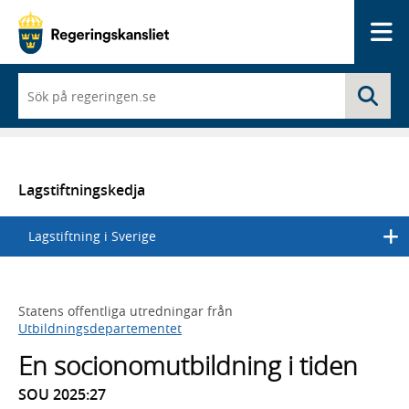
Me
När
Sö
du
börjar
skriva
så
framträder
en
Lagstiftningskedja
lista
med
Lagstiftning i Sverige
sökförslag
Statens offentliga utredningar från
Utbildningsdepartementet
En socionomutbildning i tiden
SOU 2025:27