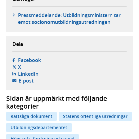
Pressmeddelande: Utbildningsministern tar
emot socionomutbildningsutredningen
Dela
- öppnas i ny flik, extern webbplats,
Facebook
- öppnas i ny flik, extern webbplats,
X
- öppnas i ny flik, extern webbplats,
LinkedIn
- öppnar din e-postklient,
E-post
Sidan är uppmärkt med följande
kategorier
Rättsliga dokument
Statens offentliga utredningar
Utbildningsdepartementet
Högskola, forskning och rymd