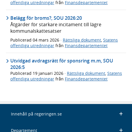
offentliga utredningar
från
Finansdepartementet
Belägg för broms?, SOU 2026:20
Åtgärder för starkare incitament till lägre
kommunalskattesatser
Publicerad
04 mars 2026
·
Rättsliga dokument
,
Statens
offentliga utredningar
från
Finansdepartementet
Utvidgad avdragsrätt för sponsring m.m, SOU
2026:5
Publicerad
19 januari 2026
·
Rättsliga dokument
,
Statens
offentliga utredningar
från
Finansdepartementet
Innehåll på regeringen.se
Departement