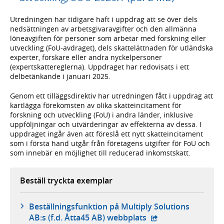
Utredningen har tidigare haft i uppdrag att se över dels
nedsättningen av arbetsgivaravgifter och den allmänna
löneavgiften för personer som arbetar med forskning eller
utveckling (FoU-avdraget), dels skattelättnaden för utländska
experter, forskare eller andra nyckelpersoner
(expertskattereglerna). Uppdraget har redovisats i ett
delbetänkande i januari 2025.
Genom ett tilläggsdirektiv har utredningen fått i uppdrag att
kartlägga förekomsten av olika skatteincitament för
forskning och utveckling (FoU) i andra länder, inklusive
uppföljningar och utvärderingar av effekterna av dessa. I
uppdraget ingår även att föreslå ett nytt skatteincitament
som i första hand utgår från företagens utgifter för FoU och
som innebär en möjlighet till reducerad inkomstskatt.
Beställ tryckta exemplar
Beställningsfunktion på Multiply Solutions
- extern webbplats,
AB:s (f.d. Åtta45 AB) webbplats