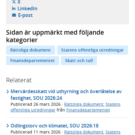
- öppnas i ny flik, extern webbplats,
X
- öppnas i ny flik, extern webbplats,
LinkedIn
- öppnar din e-postklient,
E-post
Sidan är uppmärkt med följande
kategorier
Rättsliga dokument
Statens offentliga utredningar
Finansdepartementet
Skatt och tull
Relaterat
Mervärdesskatt vid uthyrning och överlåtelse av
fastighet, SOU 2026:24
Publicerad
26 mars 2026
·
Rättsliga dokument
,
Statens
offentliga utredningar
från
Finansdepartementet
Odlingstorv och klimatet, SOU 2026:18
Publicerad
11 mars 2026
·
Rättsliga dokument
,
Statens