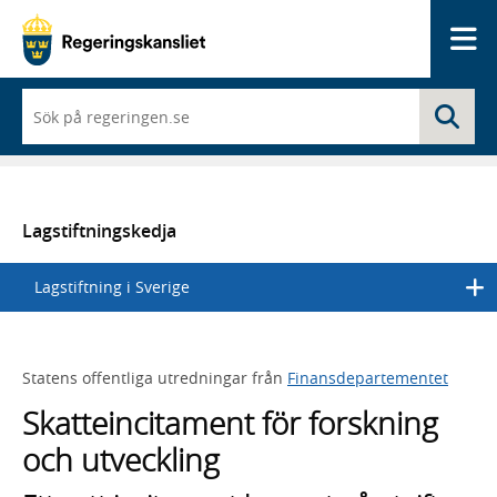
Me
När
Sö
du
börjar
skriva
så
framträder
en
Lagstiftningskedja
lista
med
Lagstiftning i Sverige
sökförslag
Statens offentliga utredningar från
Finansdepartementet
Skatteincitament för forskning
och utveckling