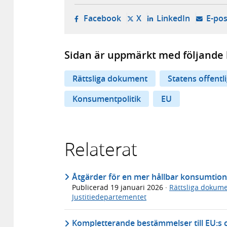
- öppnas i ny flik, extern w
- öppnas i ny flik, ext
- öppnas i
Facebook
X
LinkedIn
E-pos
Sidan är uppmärkt med följande 
Rättsliga dokument
Statens offentl
Konsumentpolitik
EU
Relaterat
Åtgärder för en mer hållbar konsumtio
Publicerad
19 januari 2026
·
Rättsliga dokum
Justitiedepartementet
Kompletterande bestämmelser till EU:s 