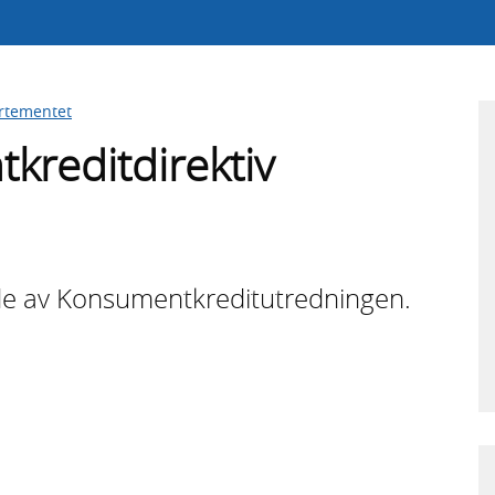
artementet
kreditdirektiv
e av Konsumentkreditutredningen.