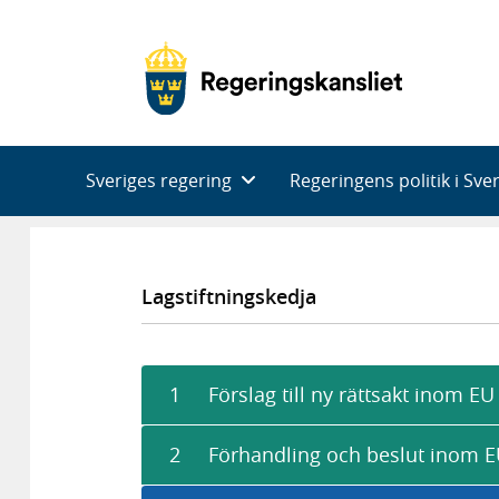
Huvudnavigering
Sveriges regering
Regeringens politik i Sve
Lagstiftningskedja
1
Förslag till ny rättsakt inom EU
2
Förhandling och beslut inom 