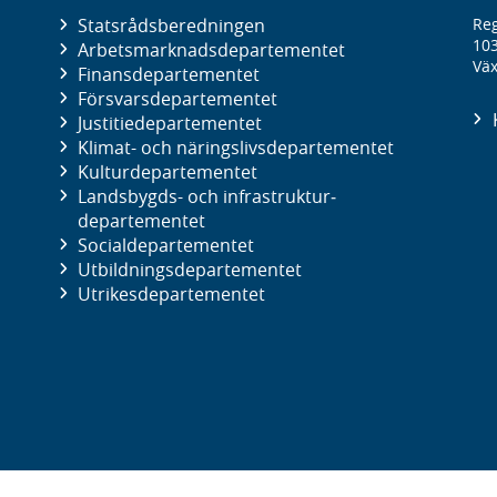
Statsrådsberedningen
Reg
10
Arbetsmarknads­departementet
Väx
Finans­departementet
Försvars­departementet
Justitie­departementet
Klimat- och näringslivs­departementet
Kultur­departementet
Landsbygds- och infrastruktur­
departementet
Social­departementet
Utbildnings­departementet
Utrikes­departementet