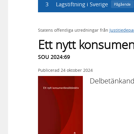
3
Lagstiftning i Sverige
Pågående
Statens offentliga utredningar från
Justitiedep
Ett nytt konsument
SOU 2024:69
Publicerad
24 oktober 2024
Delbetänkand