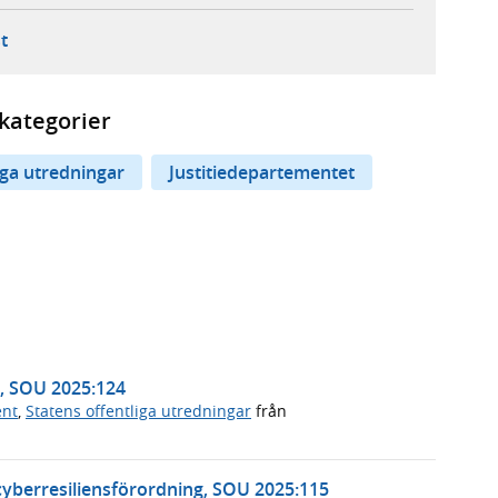
ebbplats,
ern webbplats,
 ny flik, extern webbplats,
- öppnar din e-postklient,
t
kategorier
iga utredningar
Justitiedepartementet
n, SOU 2025:124
ent
,
Statens offentliga utredningar
från
cyberresiliensförordning, SOU 2025:115