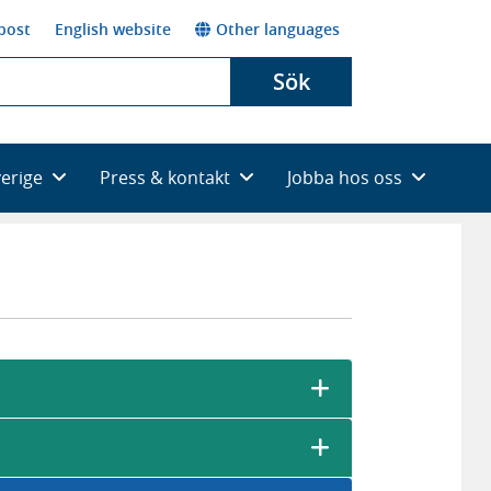
post
English website
Other languages
Sök
verige
Press & kontakt
Jobba hos oss