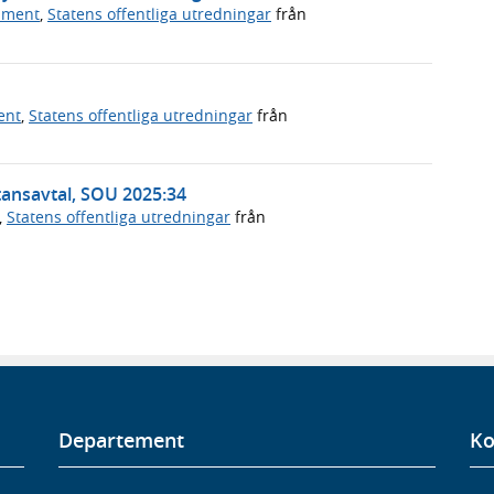
ument
,
Statens offentliga utredningar
från
ent
,
Statens offentliga utredningar
från
ansavtal, SOU 2025:34
,
Statens offentliga utredningar
från
Departement
Ko