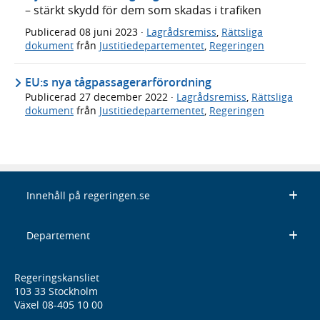
– stärkt skydd för dem som skadas i trafiken
Publicerad
08 juni 2023
·
Lagrådsremiss
,
Rättsliga
dokument
från
Justitiedepartementet
,
Regeringen
EU:s nya tågpassagerarförordning
Publicerad
27 december 2022
·
Lagrådsremiss
,
Rättsliga
dokument
från
Justitiedepartementet
,
Regeringen
Innehåll på regeringen.se
Departement
Regeringskansliet
103 33 Stockholm
Växel 08-405 10 00