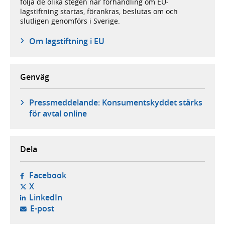
följa de olika stegen när förhandling om EU-
lagstiftning startas, förankras, beslutas om och
slutligen genomförs i Sverige.
Om lagstiftning i EU
Genväg
Pressmeddelande: Konsumentskyddet stärks
för avtal online
Dela
- öppnas i ny flik, extern webbplats,
Facebook
- öppnas i ny flik, extern webbplats,
X
- öppnas i ny flik, extern webbplats,
LinkedIn
- öppnar din e-postklient,
E-post