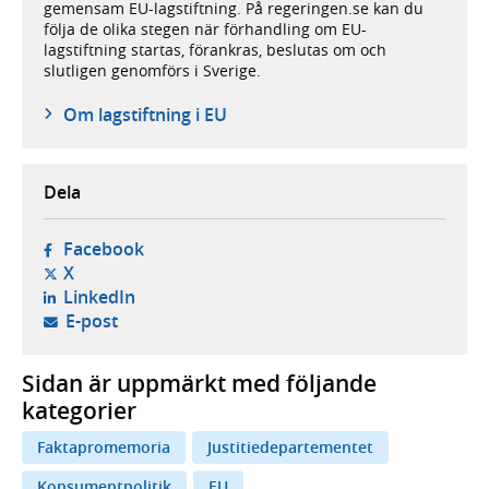
gemensam EU-lagstiftning. På regeringen.se kan du
följa de olika stegen när förhandling om EU-
lagstiftning startas, förankras, beslutas om och
slutligen genomförs i Sverige.
Om lagstiftning i EU
Dela
- öppnas i ny flik, extern webbplats,
Facebook
- öppnas i ny flik, extern webbplats,
X
- öppnas i ny flik, extern webbplats,
LinkedIn
- öppnar din e-postklient,
E-post
Sidan är uppmärkt med följande
kategorier
Faktapromemoria
Justitiedepartementet
Konsumentpolitik
EU