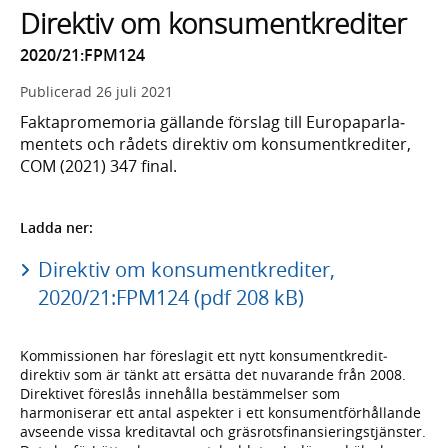
Direktiv om konsumentkrediter
2020/21:FPM124
Publicerad
26 juli 2021
Faktapromemoria gällande förslag till Europa­parla­
mentets och rådets direktiv om konsument­krediter,
COM (2021) 347 final.
Ladda ner:
Direktiv om konsumentkrediter,
2020/21:FPM124 (pdf 208 kB)
Kommissionen har föreslagit ett nytt konsument­kredit­
direktiv som är tänkt att ersätta det nuvarande från 2008.
Direktivet föreslås innehålla bestäm­melser som
harmoniserar ett antal aspekter i ett konsu­ment­förhål­lande
avseende vissa kredit­avtal och gräs­rots­finansierings­tjänster.