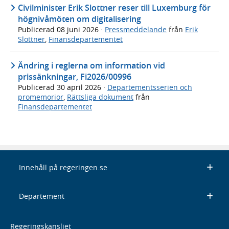
Civilminister Erik Slottner reser till Luxemburg för
högnivåmöten om digitalisering
Publicerad
08 juni 2026
·
Pressmeddelande
från
Erik
Slottner
,
Finansdepartementet
Ändring i reglerna om information vid
prissänkningar, Fi2026/00996
Publicerad
30 april 2026
·
Departementsserien och
promemorior
,
Rättsliga dokument
från
Finansdepartementet
Innehåll på regeringen.se
Departement
Regeringskansliet