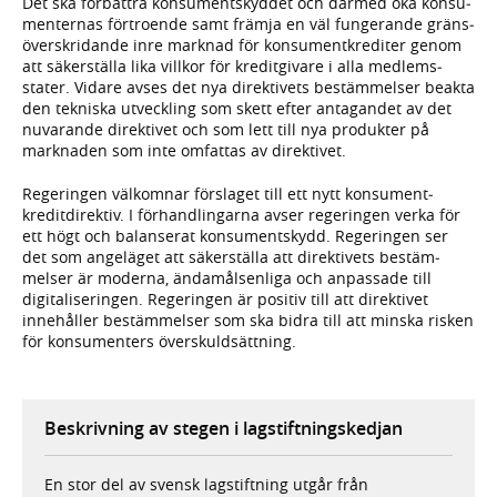
Det ska förbättra konsument­skyddet och därmed öka konsu­
menternas förtroende samt främja en väl funge­rande gräns­
över­skridande inre marknad för konsu­ment­krediter genom
att säkerställa lika villkor för kredit­givare i alla medlems­
stater. Vidare avses det nya direktivets bestäm­melser beakta
den tekniska utveck­ling som skett efter anta­gandet av det
nuvarande direk­tivet och som lett till nya produkter på
mark­naden som inte omfattas av direktivet.
Regeringen välkomnar förslaget till ett nytt konsument­
kredit­direktiv. I förhand­lingarna avser regeringen verka för
ett högt och balanserat konsu­ment­skydd. Regeringen ser
det som angeläget att säker­ställa att direktivets bestäm­
melser är moderna, ända­måls­enliga och anpassade till
digitali­seringen. Regeringen är positiv till att direktivet
innehåller bestäm­melser som ska bidra till att minska risken
för konsu­menters över­skuld­sättning.
Beskrivning av stegen i lagstiftningskedjan
En stor del av svensk lagstiftning utgår från