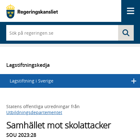
Me
När
Sö
du
börjar
skriva
så
framträder
en
Lagstiftningskedja
lista
med
Lagstiftning i Sverige
sökförslag
Statens offentliga utredningar från
Utbildningsdepartementet
Samhället mot skolattacker
SOU 2023:28