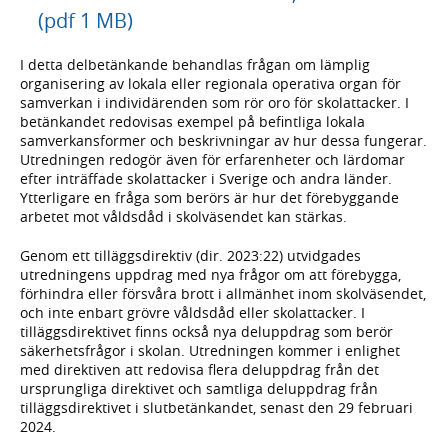
(pdf 1 MB)
I detta delbetänkande behandlas frågan om lämplig
organisering av lokala eller regionala operativa organ för
samverkan i individärenden som rör oro för skolattacker. I
betänkandet redovisas exempel på befintliga lokala
samverkansformer och beskrivningar av hur dessa fungerar.
Utredningen redogör även för erfarenheter och lärdomar
efter inträffade skolattacker i Sverige och andra länder.
Ytterligare en fråga som berörs är hur det förebyggande
arbetet mot våldsdåd i skolväsendet kan stärkas.
Genom ett tilläggsdirektiv (dir. 2023:22) utvidgades
utredningens uppdrag med nya frågor om att förebygga,
förhindra eller försvåra brott i allmänhet inom skolväsendet,
och inte enbart grövre våldsdåd eller skolattacker. I
tilläggsdirektivet finns också nya deluppdrag som berör
säkerhetsfrågor i skolan. Utredningen kommer i enlighet
med direktiven att redovisa flera deluppdrag från det
ursprungliga direktivet och samtliga deluppdrag från
tilläggsdirektivet i slutbetänkandet, senast den 29 februari
2024.