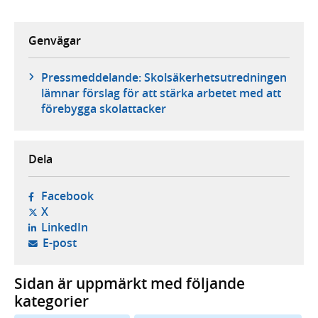
Genvägar
Pressmeddelande: Skolsäkerhetsutredningen
lämnar förslag för att stärka arbetet med att
förebygga skolattacker
Dela
- öppnas i ny flik, extern webbplats,
Facebook
- öppnas i ny flik, extern webbplats,
X
- öppnas i ny flik, extern webbplats,
LinkedIn
- öppnar din e-postklient,
E-post
Sidan är uppmärkt med följande
kategorier