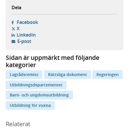
Dela
- öppnas i ny flik, extern webbplats,
Facebook
- öppnas i ny flik, extern webbplats,
X
- öppnas i ny flik, extern webbplats,
LinkedIn
- öppnar din e-postklient,
E-post
Sidan är uppmärkt med följande
kategorier
Lagrådsremiss
Rättsliga dokument
Regeringen
Utbildningsdepartementet
Barn- och ungdomsutbildning
Utbildning för vuxna
Relaterat