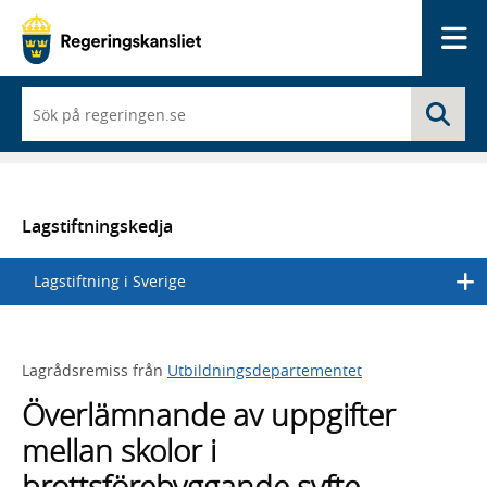
Me
När
Sö
du
börjar
skriva
så
framträder
en
Lagstiftningskedja
lista
med
Lagstiftning i Sverige
sökförslag
Lagrådsremiss från
Utbildningsdepartementet
Överlämnande av uppgifter
mellan skolor i
brottsförebyggande syfte