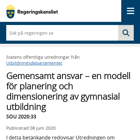
Me
När
Sö
du
börjar
skriva
så
Statens offentliga utredningar från
framträder
Utbildningsdepartementet
en
lista
Gemensamt ansvar – en modell
med
sökförslag
för planering och
dimensionering av gymnasial
utbildning
SOU 2020:33
Publicerad
08 juni 2020
I detta betänkande redovisar Utredningen om