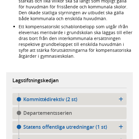
stärkas och lika villkor ska så långt som möjligt gälla
för huvudmän för fristående och kommunala skolor.
Den ökade statliga styrningen av utbudet ska gälla
både kommunala och enskilda huvudmän.
Ett kompensatoriskt schablonbelopp som utgår ifrån
elevernas meritvärde i grundskolan ska läggas till eller
dras bort från den interkommunala ersättningen
respektive grundbeloppet till enskilda huvudmän i
syfte att stärka förutsättningarna för kompensatoriska
åtgärder i gymnasieskolan.
Lagstiftningskedjan
Kommittédirektiv (2 st)
Departementsserien
Statens offentliga utredningar (1 st)