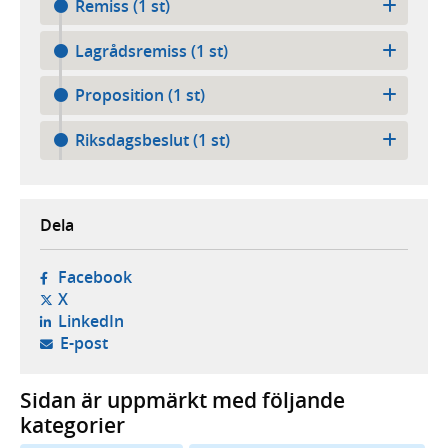
Remiss (1 st)
Lagrådsremiss (1 st)
Proposition (1 st)
Riksdagsbeslut (1 st)
Dela
- öppnas i ny flik, extern webbplats,
Facebook
- öppnas i ny flik, extern webbplats,
X
- öppnas i ny flik, extern webbplats,
LinkedIn
- öppnar din e-postklient,
E-post
Sidan är uppmärkt med följande
kategorier