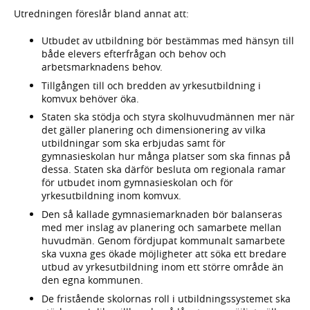
Utredningen föreslår bland annat att:
Utbudet av utbildning bör bestämmas med hänsyn till
både elevers efterfrågan och behov och
arbetsmarknadens behov.
Tillgången till och bredden av yrkesutbildning i
komvux behöver öka.
Staten ska stödja och styra skolhuvudmännen mer när
det gäller planering och dimensionering av vilka
utbildningar som ska erbjudas samt för
gymnasieskolan hur många platser som ska finnas på
dessa. Staten ska därför besluta om regionala ramar
för utbudet inom gymnasieskolan och för
yrkesutbildning inom komvux.
Den så kallade gymnasiemarknaden bör balanseras
med mer inslag av planering och samarbete mellan
huvudmän. Genom fördjupat kommunalt samarbete
ska vuxna ges ökade möjligheter att söka ett bredare
utbud av yrkesutbildning inom ett större område än
den egna kommunen.
De fristående skolornas roll i utbildningssystemet ska