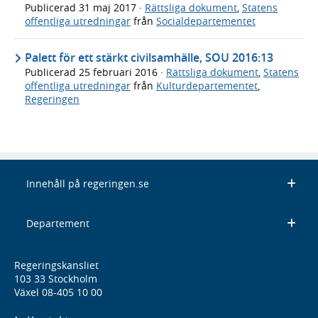
Publicerad
31 maj 2017
·
Rättsliga dokument
,
Statens
offentliga utredningar
från
Socialdepartementet
Palett för ett stärkt civilsamhälle, SOU 2016:13
Publicerad
25 februari 2016
·
Rättsliga dokument
,
Statens
offentliga utredningar
från
Kulturdepartementet
,
Regeringen
Innehåll på regeringen.se
Departement
Regeringskansliet
103 33 Stockholm
Växel 08-405 10 00