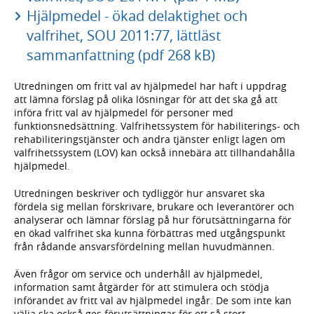
Hjälpmedel - ökad delaktighet och
valfrihet, SOU 2011:77, lättläst
sammanfattning (pdf 268 kB)
Utredningen om fritt val av hjälpmedel har haft i uppdrag
att lämna förslag på olika lösningar för att det ska gå att
införa fritt val av hjälpmedel för personer med
funktionsnedsättning. Valfrihetssystem för habiliterings- och
rehabiliteringstjänster och andra tjänster enligt lagen om
valfrihetssystem (LOV) kan också innebära att tillhandahålla
hjälpmedel.
Utredningen beskriver och tydliggör hur ansvaret ska
fördela sig mellan förskrivare, brukare och leverantörer och
analyserar och lämnar förslag på hur förutsättningarna för
en ökad valfrihet ska kunna förbättras med utgångspunkt
från rådande ansvarsfördelning mellan huvudmännen.
Även frågor om service och underhåll av hjälpmedel,
information samt åtgärder för att stimulera och stödja
införandet av fritt val av hjälpmedel ingår. De som inte kan
välja ska också ges förutsättningar för ett så stort