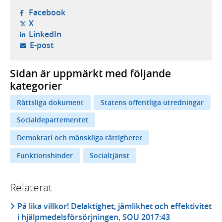
- öppnas i ny flik, extern webbplats,
Facebook
- öppnas i ny flik, extern webbplats,
X
- öppnas i ny flik, extern webbplats,
LinkedIn
- öppnar din e-postklient,
E-post
Sidan är uppmärkt med följande
kategorier
Rättsliga dokument
Statens offentliga utredningar
Socialdepartementet
Demokrati och mänskliga rättigheter
Funktionshinder
Socialtjänst
Relaterat
På lika villkor! Delaktighet, jämlikhet och effektivitet
i hjälpmedelsförsörjningen, SOU 2017:43