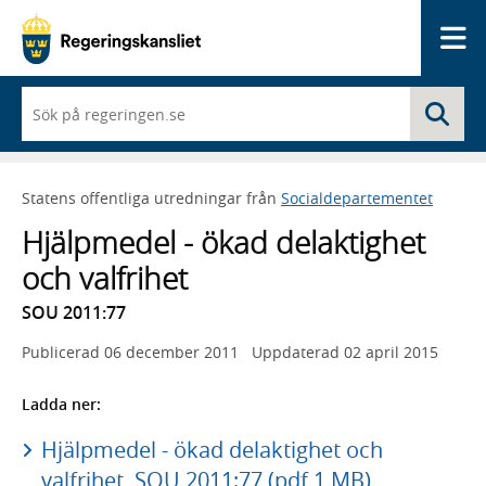
Me
När
Sö
du
börjar
skriva
så
Statens offentliga utredningar från
Socialdepartementet
framträder
en
Hjälpmedel - ökad delaktighet
lista
med
och valfrihet
sökförslag
SOU 2011:77
Publicerad
06 december 2011
Uppdaterad
02 april 2015
Ladda ner:
Hjälpmedel - ökad delaktighet och
valfrihet, SOU 2011:77 (pdf 1 MB)