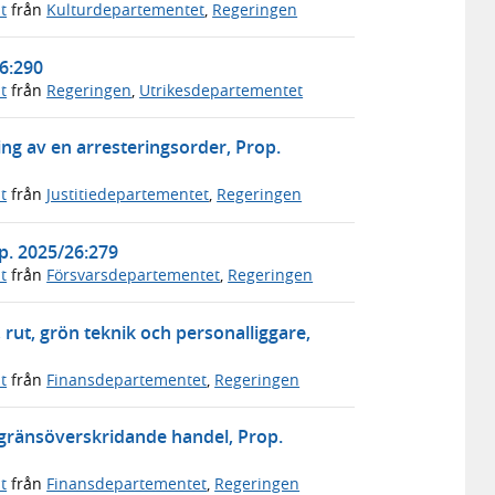
t
från
Kulturdepartementet
,
Regeringen
26:290
t
från
Regeringen
,
Utrikesdepartementet
ing av en arresteringsorder, Prop.
t
från
Justitiedepartementet
,
Regeringen
op. 2025/26:279
t
från
Försvarsdepartementet
,
Regeringen
, rut, grön teknik och personalliggare,
t
från
Finansdepartementet
,
Regeringen
gränsöverskridande handel, Prop.
t
från
Finansdepartementet
,
Regeringen