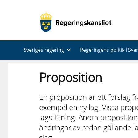
Huvudnavigering
Sveriges regering
Regeringens politik i Sve
Proposition
En proposition är ett förslag fr
exempel en ny lag. Vissa propos
lagstiftning. Andra proposition
ändringar av redan gällande lagar
slag.