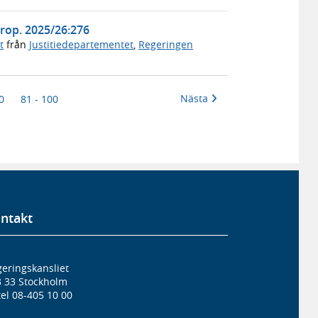
Prop. 2025/26:276
t
från
Justitiedepartementet
,
Regeringen
Nästa
0
81 - 100
ntakt
eringskansliet
3 33 Stockholm
el 08-405 10 00