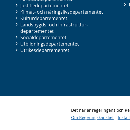
Justitie­departementet
Klimat- och näringslivs­departementet
Kultur­departementet
Landsbygds- och infrastruktur­
departementet
Social­departementet
Utbildnings­departementet
Utrikes­departementet
Det här är regeringens och 
Om Regeringskansliet
Instäl