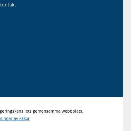
Kontakt
Regeringskansliets gemensamma webbplats.
lningar av kakor