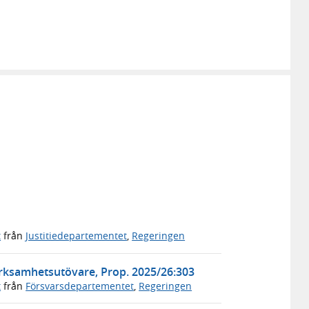
t
från
Justitiedepartementet
,
Regeringen
erksamhetsutövare, Prop. 2025/26:303
t
från
Försvarsdepartementet
,
Regeringen