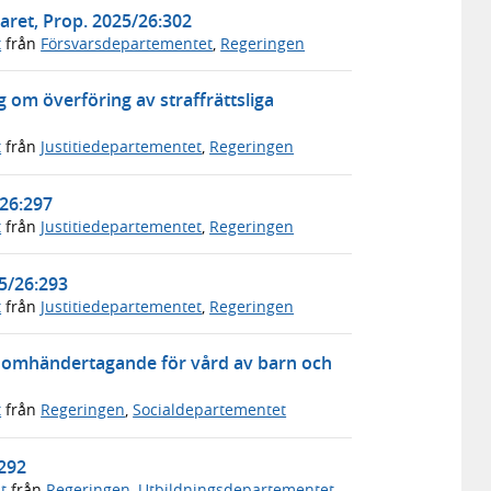
aret, Prop. 2025/26:302
t
från
Försvarsdepartementet
,
Regeringen
 om överföring av straffrättsliga
t
från
Justitiedepartementet
,
Regeringen
/26:297
t
från
Justitiedepartementet
,
Regeringen
25/26:293
t
från
Justitiedepartementet
,
Regeringen
om omhändertagande för vård av barn och
t
från
Regeringen
,
Socialdepartementet
:292
t
från
Regeringen
,
Utbildningsdepartementet