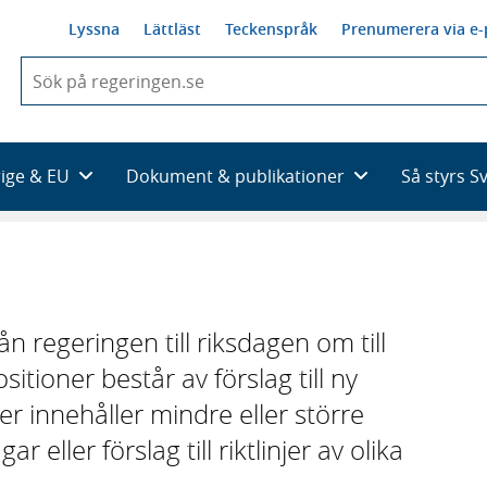
Lyssna
Lättläst
Teckenspråk
Prenumerera via e-
När
du
börjar
skriva
så
rige & EU
Dokument & publikationer
Så styrs S
framträder
en
lista
med
sökförslag
ån regeringen till riksdagen om till
itioner består av förslag till ny
er innehåller mindre eller större
 eller förslag till riktlinjer av olika