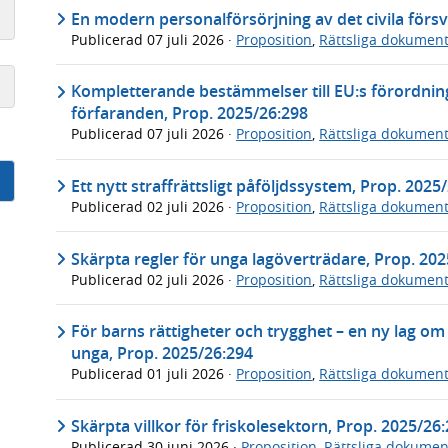
En modern personalförsörjning av det civila försv
Publicerad
07 juli 2026
·
Proposition
,
Rättsliga dokumen
Kompletterande bestämmelser till EU:s förordning
förfaranden, Prop. 2025/26:298
Publicerad
07 juli 2026
·
Proposition
,
Rättsliga dokumen
Ett nytt straffrättsligt påföljdssystem, Prop. 2025
Publicerad
02 juli 2026
·
Proposition
,
Rättsliga dokumen
Skärpta regler för unga lagöverträdare, Prop. 20
Publicerad
02 juli 2026
·
Proposition
,
Rättsliga dokumen
För barns rättigheter och trygghet – en ny lag 
unga, Prop. 2025/26:294
Publicerad
01 juli 2026
·
Proposition
,
Rättsliga dokumen
Skärpta villkor för friskolesektorn, Prop. 2025/26
Publicerad
30 juni 2026
·
Proposition
,
Rättsliga dokumen