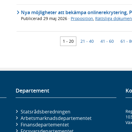
Nya möjligheter att bekämpa onlinerekrytering, 
Publicerad
29 maj 2026
·
Proposition
,
Rättsliga dokumen
1 - 20
21 - 40
41 - 60
61 - 8
Departement
Ko
Statsrådsberedningen
Reg
10
Arbetsmarknads­departementet
Väx
Finans­departementet
Försvars­departementet