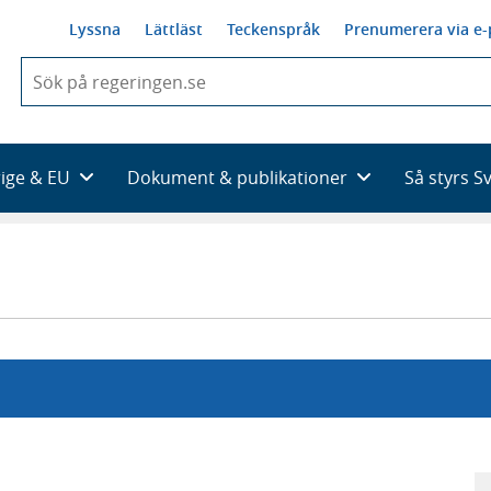
Lyssna
Lättläst
Teckenspråk
Prenumerera via e-
När
du
börjar
skriva
så
rige & EU
Dokument & publikationer
Så styrs S
framträder
en
lista
med
sökförslag