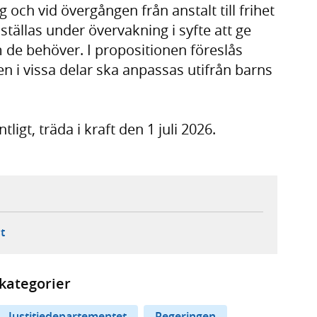
g och vid övergången från anstalt till frihet
ällas under övervakning i syfte att ge
 de behöver. I propositionen föreslås
gen i vissa delar ska anpassas utifrån barns
tligt, träda i kraft den 1 juli 2026.
ebbplats,
ern webbplats,
 ny flik, extern webbplats,
- öppnar din e-postklient,
t
kategorier
Justitiedepartementet
Regeringen