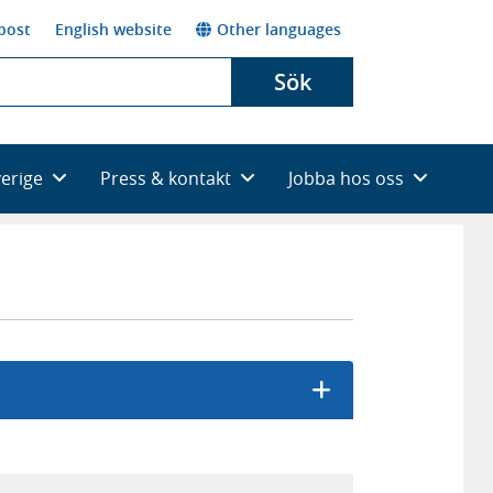
post
English website
Other languages
Sök
verige
Press & kontakt
Jobba hos oss