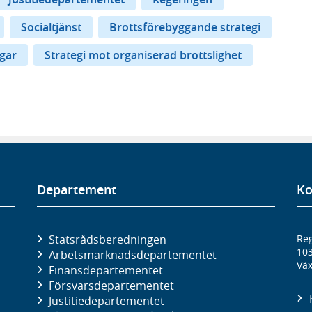
Socialtjänst
Brottsförebyggande strategi
ngar
Strategi mot organiserad brottslighet
Departement
Ko
Statsrådsberedningen
Reg
10
Arbetsmarknads­departementet
Väx
Finans­departementet
Försvars­departementet
Justitie­departementet