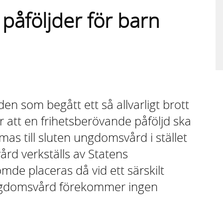
påföljder för barn
en som begått ett så allvarligt brott
år att en frihetsberövande påföljd ska
s till sluten ungdomsvård i stället
ård verkställs av Statens
mde placeras då vid ett särskilt
gdomsvård förekommer ingen