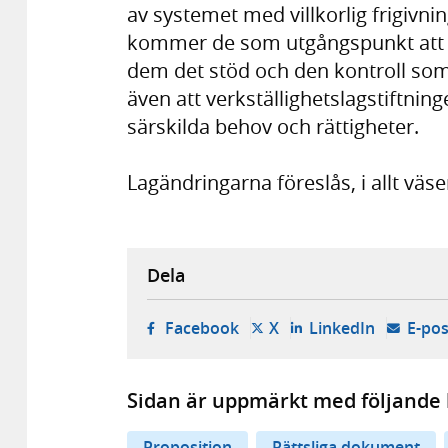
av systemet med villkorlig frigivnin
kommer de som utgångspunkt att st
dem det stöd och den kontroll som
även att verkställighetslagstiftnin
särskilda behov och rättigheter.
Lagändringarna föreslås, i allt väsen
Dela
- öppnas i ny flik, extern w
- öppnas i ny flik, ext
- öppnas i
Facebook
X
LinkedIn
E-pos
Sidan är uppmärkt med följande 
Proposition
Rättsliga dokument