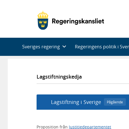
Huvudnavigering
Sveriges regering
Regeringens politik i Sve
Lagstiftningskedja
Lagstiftning i Sverige
Pågående
Proposition från
Justitiedepartementet