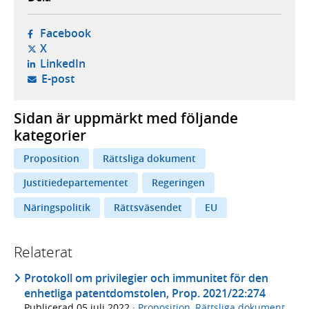
- öppnas i ny flik, extern webbplats,
Facebook
- öppnas i ny flik, extern webbplats,
X
- öppnas i ny flik, extern webbplats,
LinkedIn
- öppnar din e-postklient,
E-post
Sidan är uppmärkt med följande
kategorier
Proposition
Rättsliga dokument
Justitiedepartementet
Regeringen
Näringspolitik
Rättsväsendet
EU
Relaterat
Protokoll om privilegier och immunitet för den
enhetliga patentdomstolen, Prop. 2021/22:274
Publicerad
05 juli 2022
·
Proposition
,
Rättsliga dokument