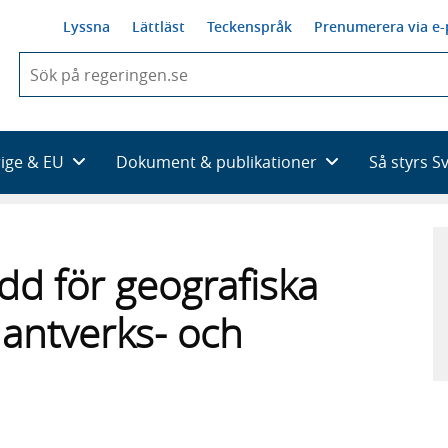
Lyssna
Lättläst
Teckenspråk
Prenumerera via e-
När
du
börjar
skriva
så
rige & EU
Dokument & publikationer
Så styrs S
framträder
en
lista
med
sökförslag
dd för geografiska
antverks- och