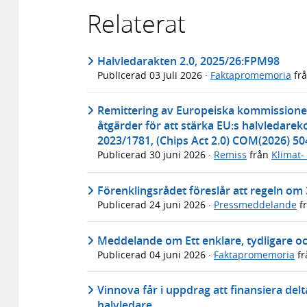
Relaterat
Halvledarakten 2.0, 2025/26:FPM98
Publicerad
03 juli 2026
·
Faktapromemoria
fr
Remittering av Europeiska kommissionens
åtgärder för att stärka EU:s halvledar
2023/1781, (Chips Act 2.0) COM(2026) 50
Publicerad
30 juni 2026
·
Remiss
från
Klimat-
Förenklingsrådet föreslår att regeln om 
Publicerad
24 juni 2026
·
Pressmeddelande
f
Meddelande om Ett enklare, tydligare o
Publicerad
04 juni 2026
·
Faktapromemoria
fr
Vinnova får i uppdrag att finansiera de
halvledare