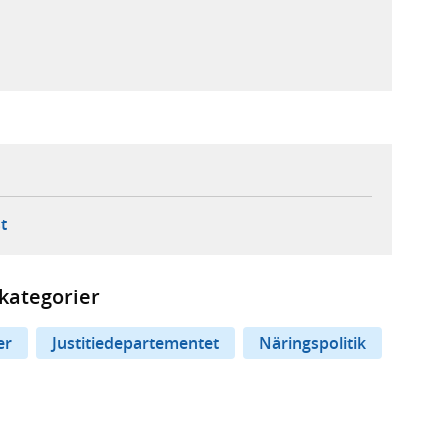
ebbplats,
ern webbplats,
 ny flik, extern webbplats,
- öppnar din e-postklient,
t
kategorier
er
Justitiedepartementet
Näringspolitik