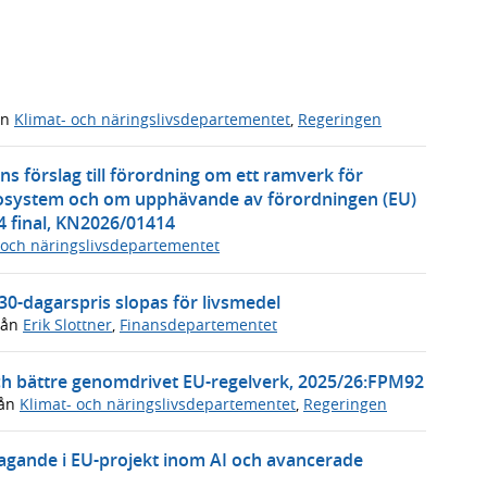
ån
Klimat- och näringslivsdepartementet
,
Regeringen
 förslag till förordning om ett ramverk för
ekosystem och om upphävande av förordningen (EU)
4 final, KN2026/01414
 och näringslivsdepartementet
30-dagarspris slopas för livsmedel
rån
Erik Slottner
,
Finansdepartementet
ch bättre genomdrivet EU-regelverk, 2025/26:FPM92
ån
Klimat- och näringslivsdepartementet
,
Regeringen
ltagande i EU-projekt inom AI och avancerade