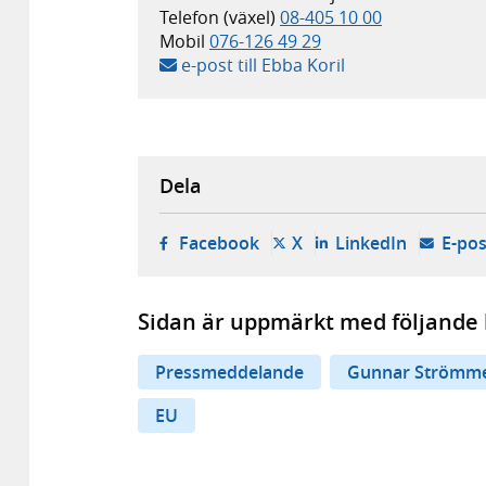
Telefon (växel)
08-405 10 00
Mobil
076-126 49 29
e-post till Ebba Koril
Dela
- öppnas i ny flik, extern w
- öppnas i ny flik, ext
- öppnas i
Facebook
X
LinkedIn
E-pos
Sidan är uppmärkt med följande 
Pressmeddelande
Gunnar Strömm
EU