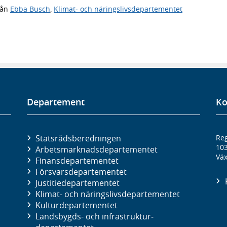
rån
Ebba Busch
,
Klimat- och näringslivsdepartementet
Departement
Ko
Statsrådsberedningen
Reg
10
Arbetsmarknads­departementet
Väx
Finans­departementet
Försvars­departementet
Justitie­departementet
Klimat- och näringslivs­departementet
Kultur­departementet
Landsbygds- och infrastruktur­