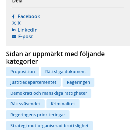
Dela
- öppnas i ny flik, extern webbplats,
Facebook
- öppnas i ny flik, extern webbplats,
X
- öppnas i ny flik, extern webbplats,
LinkedIn
- öppnar din e-postklient,
E-post
Sidan är uppmärkt med följande
kategorier
Proposition
Rättsliga dokument
Justitiedepartementet
Regeringen
Demokrati och mänskliga rättigheter
Rättsväsendet
Kriminalitet
Regeringens prioriteringar
Strategi mot organiserad brottslighet