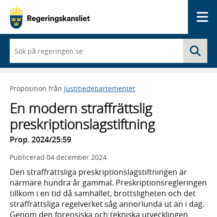
Me
När
Sö
du
börjar
skriva
så
Proposition från
Justitiedepartementet
framträder
en
En modern straffrättslig
lista
med
preskriptionslagstiftning
sökförslag
Prop. 2024/25:59
Publicerad
04 december 2024
Den straffrättsliga preskriptionslagstiftningen är
närmare hundra år gammal. Preskriptionsregleringen
tillkom i en tid då samhället, brottsligheten och det
straffrättsliga regelverket såg annorlunda ut än i dag.
Genom den forensiska och tekniska utvecklingen