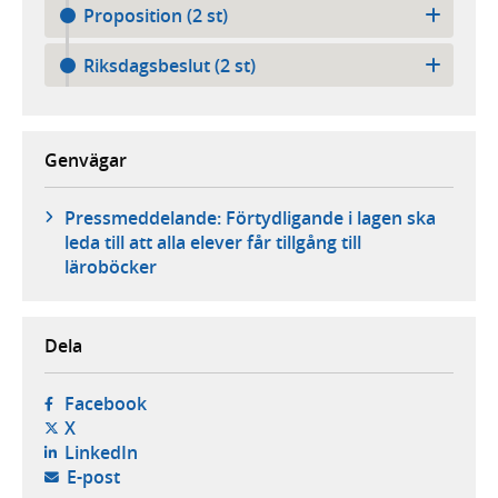
Proposition (2 st)
Riksdagsbeslut (2 st)
Genvägar
Pressmeddelande: Förtydligande i lagen ska
leda till att alla elever får tillgång till
läroböcker
Dela
- öppnas i ny flik, extern webbplats,
Facebook
- öppnas i ny flik, extern webbplats,
X
- öppnas i ny flik, extern webbplats,
LinkedIn
- öppnar din e-postklient,
E-post