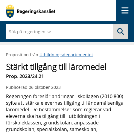
Me
När
Sö
du
börjar
skriva
så
Proposition från
Utbildningsdepartementet
framträder
en
Stärkt tillgång till läromedel
lista
med
Prop. 2023/24:21
sökförslag
Publicerad
06 oktober 2023
Regeringen föreslår ändringar i skollagen (2010:800) i
syfte att stärka elevernas tillgång till ändamålsenliga
läromedel. De bestämmelser som reglerar vad
eleverna ska ha tillgång till i utbildningen i
förskoleklassen, grundskolan, anpassade
grundskolan, specialskolan, sameskolan,