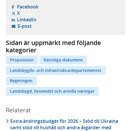
- öppnas i ny flik, extern webbplats,
Facebook
- öppnas i ny flik, extern webbplats,
X
- öppnas i ny flik, extern webbplats,
LinkedIn
- öppnar din e-postklient,
E-post
Sidan är uppmärkt med följande
kategorier
Proposition
Rättsliga dokument
Landsbygds- och infrastrukturdepartementet
Regeringen
Landsbygd, livsmedel och areella näringar
Relaterat
Extra ändringsbudget för 2026 – Stöd till Ukraina
samt stöd till hushåll och andra åtgärder med