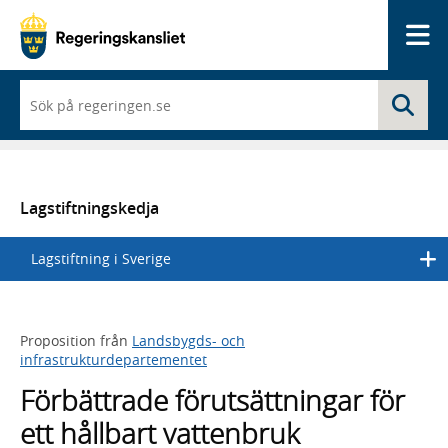
Me
När
Sö
du
börjar
skriva
så
framträder
en
Lagstiftningskedja
lista
med
Lagstiftning i Sverige
sökförslag
Proposition från
Landsbygds- och
infrastrukturdepartementet
Förbättrade förutsättningar för
ett hållbart vattenbruk