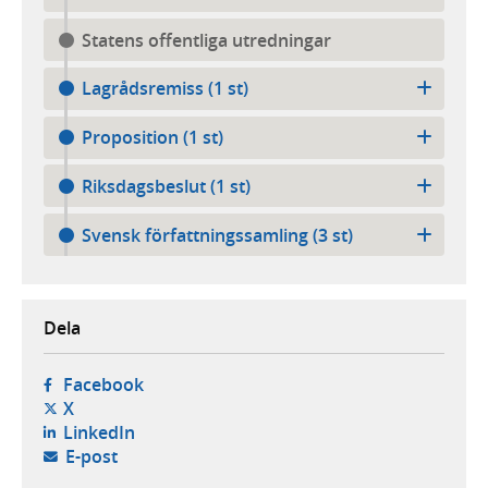
Statens offentliga utredningar
Lagrådsremiss (1 st)
Proposition (1 st)
Riksdagsbeslut (1 st)
Svensk författningssamling (3 st)
Dela
- öppnas i ny flik, extern webbplats,
Facebook
- öppnas i ny flik, extern webbplats,
X
- öppnas i ny flik, extern webbplats,
LinkedIn
- öppnar din e-postklient,
E-post