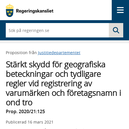
Me
När
Sö
du
börjar
skriva
så
Proposition från
Justitiedepartementet
framträder
en
Stärkt skydd för geografiska
lista
med
beteckningar och tydligare
sökförslag
regler vid registrering av
varumärken och företagsnamn i
ond tro
Prop. 2020/21:125
Publicerad
16 mars 2021