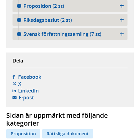
Proposition (2 st)
Riksdagsbeslut (2 st)
Svensk författningssamling (7 st)
Dela
- öppnas i ny flik, extern webbplats,
Facebook
- öppnas i ny flik, extern webbplats,
X
- öppnas i ny flik, extern webbplats,
LinkedIn
- öppnar din e-postklient,
E-post
Sidan är uppmärkt med följande
kategorier
Proposition
Rättsliga dokument