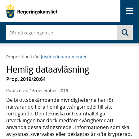
Me
När
Sö
du
börjar
skriva
så
Proposition från
Justitiedepartementet
framträder
en
Hemlig dataavläsning
lista
med
Prop. 2019/20:64
sökförslag
Publicerad
16 december 2019
De brottsbekämpande myndigheterna har för
närvarande flera hemliga tvångsmedel till sitt
förfogande. Den tekniska och samhälleliga
utvecklingen har dock medfört svårigheter att
använda dessa tvångsmedel. Informationen som ska
avlyssnas, övervakas eller beslagtas är ofta krypterad.