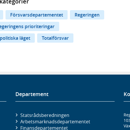
kategorier
Försvarsdepartementet
Regeringen
egeringens prioriteringar
olitiska läget
Totalförsvar
Departement
Ko
Statsrådsberedningen
Reg
10
Arbetsmarknads­departementet
Väx
Finans­departementet