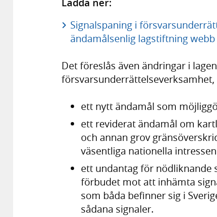
Ladda ner:
Signalspaning i försvarsunderrä
ändamålsenlig lagstiftning webb
Det föreslås även ändringar i lage
försvarsunderrättelseverksamhet,
ett nytt ändamål som möjliggö
ett reviderat ändamål om kartl
och annan grov gränsöverskri
väsentliga nationella intressen
ett undantag för nödliknande s
förbudet mot att inhämta sig
som båda befinner sig i Sverig
sådana signaler.