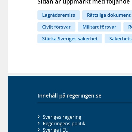
Sidan är uppmärkt med följande 
Lagrådsremiss
Rättsliga dokument
Civilt försvar
Militärt försvar
R
Stärka Sveriges säkerhet
Säkerhetsp
Innehåll på regeringen.se
Sveriges regering
Regeringens politik
Sverige i EU