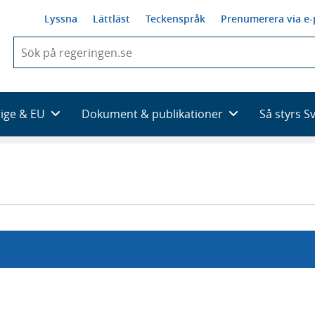
Lyssna
Lättläst
Teckenspråk
Prenumerera via e-
När
du
börjar
skriva
så
rige & EU
Dokument & publikationer
Så styrs S
framträder
en
lista
med
sökförslag