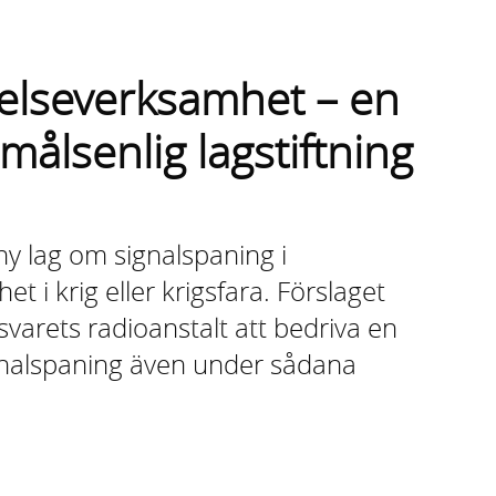
telseverksamhet – en
lsenlig lagstiftning
ny lag om signalspaning i
 i krig eller krigsfara. Förslaget
örsvarets radioanstalt att bedriva en
ignalspaning även under sådana