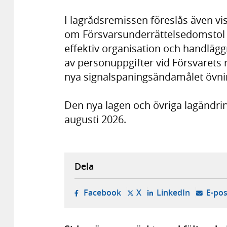
I lagrådsremissen föreslås även vis
om Försvarsunderrättelsedomstol i
effektiv organisation och handläg
av personuppgifter vid Försvarets 
nya signalspaningsändamålet övn
Den nya lagen och övriga lagändring
augusti 2026.
Dela
- öppnas i ny flik, extern w
- öppnas i ny flik, ext
- öppnas i
Facebook
X
LinkedIn
E-pos