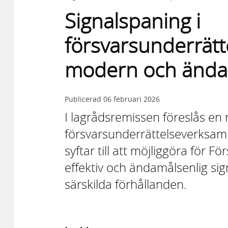
Signalspaning i
försvarsunderrät
modern och ändamå
Publicerad
06 februari 2026
I lagrådsremissen föreslås en 
försvarsunderrättelseverksamhet
syftar till att möjliggöra för F
effektiv och ändamålsenlig s
särskilda förhållanden.