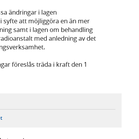
sa ändringar i lagen
 syfte att möjliggöra en än mer
gning samt i lagen om behandling
radioanstalt med anledning av det
ingsverksamhet.
ar föreslås träda i kraft den 1
ebbplats,
ern webbplats,
 ny flik, extern webbplats,
- öppnar din e-postklient,
t