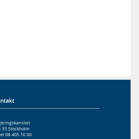
ntakt
eringskansliet
3 33 Stockholm
el 08-405 10 00