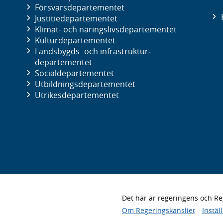
Försvars­departementet
Justitie­departementet
Klimat- och näringslivs­departementet
Kultur­departementet
Landsbygds- och infrastruktur­
departementet
Social­departementet
Utbildnings­departementet
Utrikes­departementet
Det här är regeringens och 
Om Regeringskansliet
Instäl