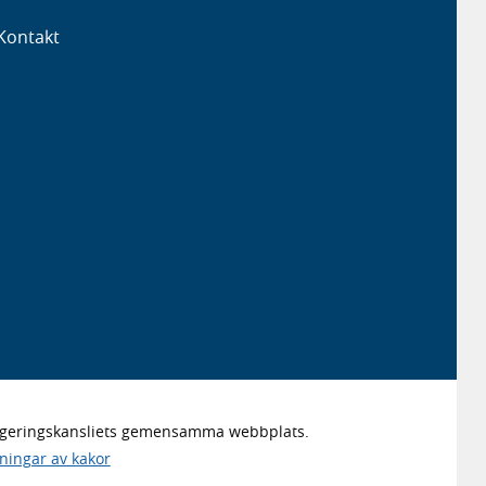
Kontakt
Regeringskansliets gemensamma webbplats.
lningar av kakor