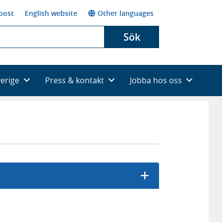
post
English website
Other languages
Sök
verige
Press & kontakt
Jobba hos oss