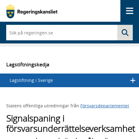
Me
När
Sö
du
börjar
skriva
så
framträder
en
Lagstiftningskedja
lista
med
Lagstiftning i Sverige
sökförslag
Statens offentliga utredningar från
Försvarsdepartementet
Signalspaning i
försvarsunderrättelseverksamhet