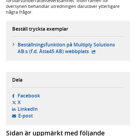
försvarsunderrättelseverksamhet. Inom ramen för
översynen behandlar utredningen därutöver ytterligare
några frågor.
Beställ tryckta exemplar
Beställningsfunktion på Multiply Solutions
- extern webbplats,
AB:s (f.d. Åtta45 AB) webbplats
Dela
- öppnas i ny flik, extern webbplats,
Facebook
- öppnas i ny flik, extern webbplats,
X
- öppnas i ny flik, extern webbplats,
LinkedIn
- öppnar din e-postklient,
E-post
Sidan är uppmärkt med följande