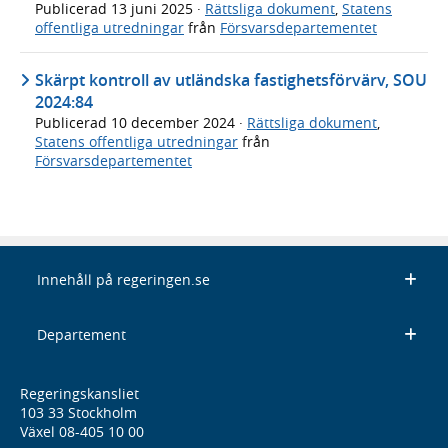
Publicerad
13 juni 2025
·
Rättsliga dokument
,
Statens
offentliga utredningar
från
Försvarsdepartementet
Skärpt kontroll av utländska fastighetsförvärv, SOU
2024:84
Publicerad
10 december 2024
·
Rättsliga dokument
,
Statens offentliga utredningar
från
Försvarsdepartementet
Innehåll på regeringen.se
Departement
Regeringskansliet
103 33 Stockholm
Växel 08-405 10 00