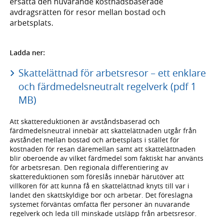
ersätta den nuvarande kostnadsbaserade
avdragsrätten för resor mellan bostad och
arbetsplats.
Ladda ner:
Skattelättnad för arbetsresor – ett enklare
och färdmedelsneutralt regelverk (pdf 1
MB)
Att skattereduktionen är avståndsbaserad och
färdmedelsneutral innebär att skattelättnaden utgår från
avståndet mellan bostad och arbetsplats i stället för
kostnaden för resan däremellan samt att skattelättnaden
blir oberoende av vilket färdmedel som faktiskt har använts
för arbetsresan. Den regionala differentiering av
skattereduktionen som föreslås innebär härutöver att
villkoren för att kunna få en skattelättnad knyts till var i
landet den skattskyldige bor och arbetar. Det föreslagna
systemet förväntas omfatta fler personer än nuvarande
regelverk och leda till minskade utsläpp från arbetsresor.