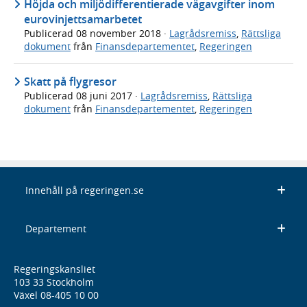
Höjda och miljödifferentierade vägavgifter inom
eurovinjettsamarbetet
Publicerad
08 november 2018
·
Lagrådsremiss
,
Rättsliga
dokument
från
Finansdepartementet
,
Regeringen
Skatt på flygresor
Publicerad
08 juni 2017
·
Lagrådsremiss
,
Rättsliga
dokument
från
Finansdepartementet
,
Regeringen
Innehåll på regeringen.se
Departement
Regeringskansliet
103 33 Stockholm
Växel 08-405 10 00