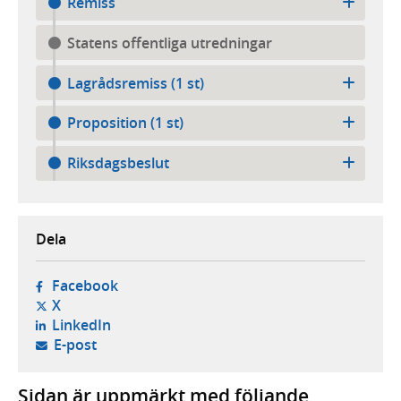
Remiss
Statens offentliga utredningar
Lagrådsremiss (1 st)
Proposition (1 st)
Riksdagsbeslut
Dela
- öppnas i ny flik, extern webbplats,
Facebook
- öppnas i ny flik, extern webbplats,
X
- öppnas i ny flik, extern webbplats,
LinkedIn
- öppnar din e-postklient,
E-post
Sidan är uppmärkt med följande