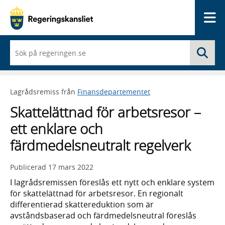
Me
När
Sö
du
börjar
skriva
så
Lagrådsremiss från
Finansdepartementet
framträder
en
Skattelättnad för arbetsresor –
lista
med
ett enklare och
sökförslag
färdmedelsneutralt regelverk
Publicerad
17 mars 2022
I lagrådsremissen föreslås ett nytt och enklare system
för skattelättnad för arbetsresor. En regionalt
differentierad skattereduktion som är
avståndsbaserad och färdmedelsneutral föreslås