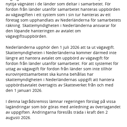
nyttja vägnätet i de länder som deltar i samarbetet. För
fordon från länder utanför samarbetet hanteras uppbörden
av vägavgiften i ett system som i sin tur hanteras av ett
företag som upphandlats av Nederländerna för samarbetets
räkning. Skattemyndigheten i Nederländerna ansvarar för
den löpande hanteringen av avtalet om
vägavgiftsuppbörden.
Nederländerna upphör den 1 juli 2026 att ta ut vägavgift.
Skattemyndigheten i Nederländerna kommer därmed inte
längre att hantera avtalet om uppbörd av vägavgift för
fordon från länder utanför samarbetet. För att systemet för
uttag av vägavgift för fordon från länder som inte tillhör
eurovinjettsamarbetet ska kunna behållas har
skattemyndigheten i Nederländernas uppgift att hantera
uppbördsavtalet övertagits av Skatteverket från och med
den 1 januari 2026.
I denna lagrådsremiss lämnar regeringen förslag på vissa
lagändringar som bör göras med anledning av övertagandet
av uppgiften. Ändringarna föreslås träda i kraft den 2
augusti 2026.