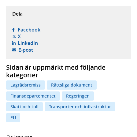
Dela
- öppnas i ny flik, extern webbplats,
Facebook
- öppnas i ny flik, extern webbplats,
X
- öppnas i ny flik, extern webbplats,
LinkedIn
- öppnar din e-postklient,
E-post
Sidan är uppmärkt med följande
kategorier
Lagrådsremiss
Rättsliga dokument
Finansdepartementet
Regeringen
Skatt och tull
Transporter och infrastruktur
EU