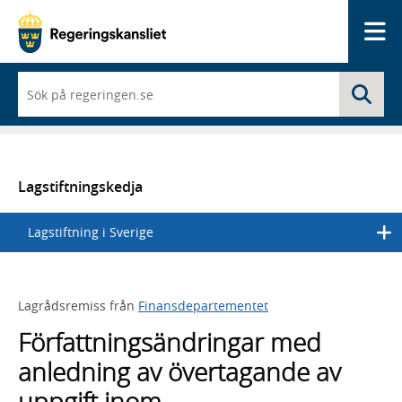
Me
När
Sö
du
börjar
skriva
så
framträder
en
Lagstiftningskedja
lista
med
Lagstiftning i Sverige
sökförslag
Lagrådsremiss från
Finansdepartementet
Författningsändringar med
anledning av övertagande av
uppgift inom