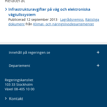
Relaterat
Infrastrukturavgifter på väg och elektroniska
vägtullssystem
Publicerad
12 september 2013
·
Lagrådsremiss
,
Rättsliga
dokument
från
Klimat- och näringslivsdepartementet
Innehåll på regeringen.se
Departement
Regeringskansliet
103 33 Stockholm
Växel 08-405 10 00
Kontakt