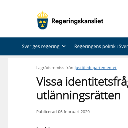
Huvudnavigering
Sveriges regering
Regeringens politik i Sve
Lagrådsremiss från
Justitiedepartementet
Vissa identitetsfr
utlänningsrätten
Publicerad
06 februari 2020