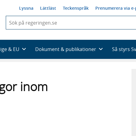
Lyssna
Lättläst
Teckenspråk
Prenumerera via e-
När
du
börjar
skriva
så
rige & EU
Dokument & publikationer
Så styrs S
framträder
en
lista
med
sökförslag
ågor inom