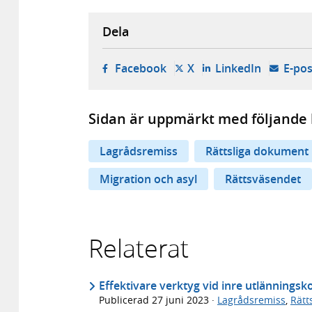
Dela
- öppnas i ny flik, extern w
- öppnas i ny flik, ext
- öppnas i
Facebook
X
LinkedIn
E-pos
Sidan är uppmärkt med följande 
Lagrådsremiss
Rättsliga dokument
Migration och asyl
Rättsväsendet
Relaterat
Effektivare verktyg vid inre utlänningsko
Publicerad
27 juni 2023
·
Lagrådsremiss
,
Rätt