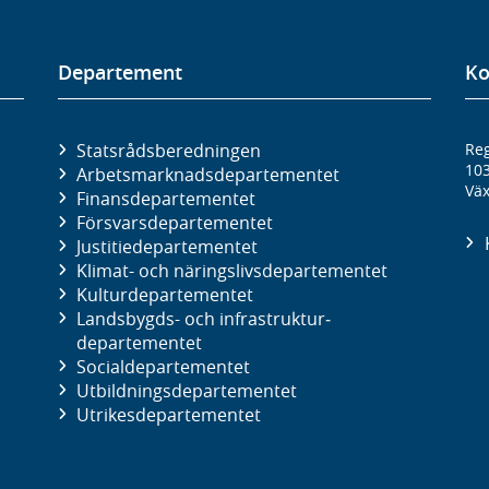
Departement
Ko
Statsrådsberedningen
Reg
10
Arbetsmarknads­departementet
Väx
Finans­departementet
Försvars­departementet
Justitie­departementet
Klimat- och näringslivs­departementet
Kultur­departementet
Landsbygds- och infrastruktur­
departementet
Social­departementet
Utbildnings­departementet
Utrikes­departementet