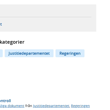
ebbplats,
ern webbplats,
 ny flik, extern webbplats,
- öppnar din e-postklient,
t
kategorier
Justitiedepartementet
Regeringen
ntroll
sliga dokument
från
Justitiedepartementet
,
Regeringen