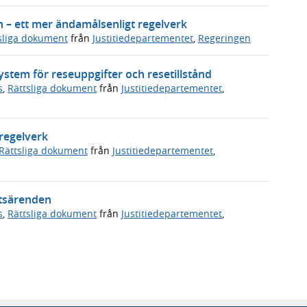
 – ett mer ändamålsenligt regelverk
sliga dokument
från
Justitiedepartementet
,
Regeringen
system för reseuppgifter och resetillstånd
s
,
Rättsliga dokument
från
Justitiedepartementet
,
 regelverk
Rättsliga dokument
från
Justitiedepartementet
,
etsärenden
s
,
Rättsliga dokument
från
Justitiedepartementet
,