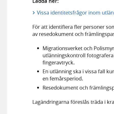
Ladda ner:
Vissa identitetsfrågor inom utlän
För att identifiera fler personer s
av resedokument och främlingspass 
Migrationsverket och Polismynd
utlänningskontroll fotografera
fingeravtryck.
En utlänning ska i vissa fall k
en femårsperiod.
Resedokument och främlingspa
Lagändringarna föreslås träda i kraf