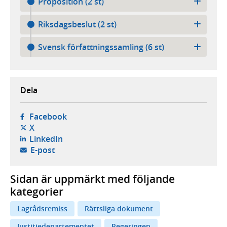
Proposition (2 st)
Riksdagsbeslut (2 st)
Svensk författningssamling (6 st)
Dela
- öppnas i ny flik, extern webbplats,
Facebook
- öppnas i ny flik, extern webbplats,
X
- öppnas i ny flik, extern webbplats,
LinkedIn
- öppnar din e-postklient,
E-post
Sidan är uppmärkt med följande
kategorier
Lagrådsremiss
Rättsliga dokument
Justitiedepartementet
Regeringen