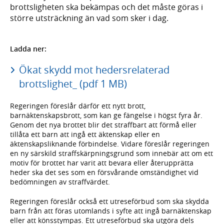
brottsligheten ska bekämpas och det måste göras i
större utsträckning än vad som sker i dag.
Ladda ner:
Ökat skydd mot hedersrelaterad
brottslighet_ (pdf 1 MB)
Regeringen föreslår därför ett nytt brott,
barnäktenskapsbrott, som kan ge fängelse i högst fyra år.
Genom det nya brottet blir det straffbart att förmå eller
tillåta ett barn att ingå ett äktenskap eller en
äktenskapsliknande förbindelse. Vidare föreslår regeringen
en ny särskild straffskärpningsgrund som innebär att om ett
motiv för brottet har varit att bevara eller återupprätta
heder ska det ses som en försvårande omständighet vid
bedömningen av straffvärdet.
Regeringen föreslår också ett utreseförbud som ska skydda
barn från att föras utomlands i syfte att ingå barnäktenskap
eller att könsstympas. Ett utreseförbud ska utgöra dels