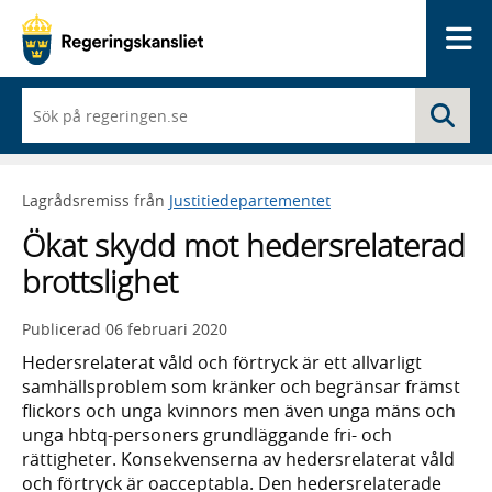
Me
När
Sö
du
börjar
skriva
så
Lagrådsremiss från
Justitiedepartementet
framträder
en
Ökat skydd mot hedersrelaterad
lista
med
brottslighet
sökförslag
Publicerad
06 februari 2020
Hedersrelaterat våld och förtryck är ett allvarligt
samhällsproblem som kränker och begränsar främst
flickors och unga kvinnors men även unga mäns och
unga hbtq-personers grundläggande fri- och
rättigheter. Konsekvenserna av hedersrelaterat våld
och förtryck är oacceptabla. Den hedersrelaterade