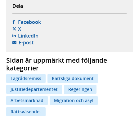
Dela
- öppnas i ny flik, extern webbplats,
Facebook
- öppnas i ny flik, extern webbplats,
X
- öppnas i ny flik, extern webbplats,
LinkedIn
- öppnar din e-postklient,
E-post
Sidan är uppmärkt med följande
kategorier
Lagrådsremiss
Rättsliga dokument
Justitiedepartementet
Regeringen
Arbetsmarknad
Migration och asyl
Rättsväsendet