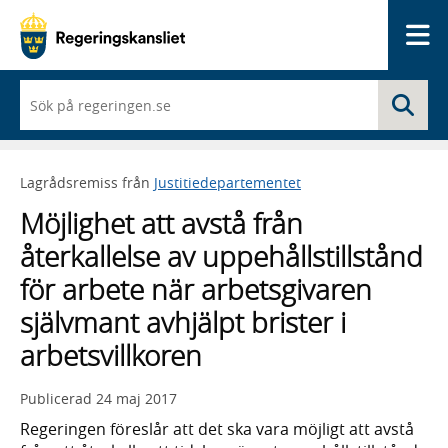
Me
När
Sö
du
börjar
skriva
så
Lagrådsremiss från
Justitiedepartementet
framträder
en
Möjlighet att avstå från
lista
med
återkallelse av uppehållstillstånd
sökförslag
för arbete när arbetsgivaren
självmant avhjälpt brister i
arbetsvillkoren
Publicerad
24 maj 2017
Regeringen föreslår att det ska vara möjligt att avstå