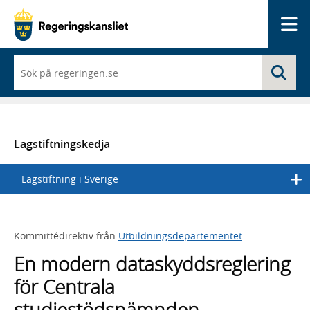
Me
När
Sö
du
börjar
skriva
så
framträder
en
Lagstiftningskedja
lista
med
Lagstiftning i Sverige
sökförslag
Kommittédirektiv från
Utbildningsdepartementet
En modern dataskyddsreglering
för Centrala
studiestödsnämnden