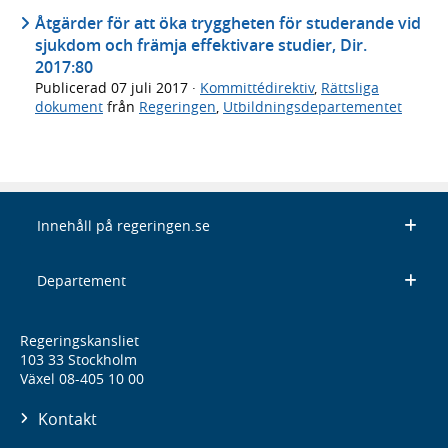
Åtgärder för att öka tryggheten för studerande vid
sjukdom och främja effektivare studier, Dir.
2017:80
Publicerad
07 juli 2017
·
Kommittédirektiv
,
Rättsliga
dokument
från
Regeringen
,
Utbildningsdepartementet
Innehåll på regeringen.se
Departement
Regeringskansliet
103 33 Stockholm
Växel 08-405 10 00
Kontakt