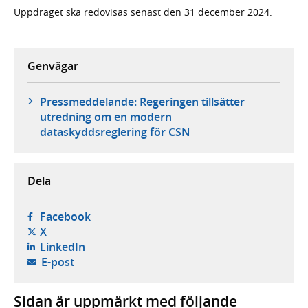
Uppdraget ska redovisas senast den 31 december 2024.
Genvägar
Pressmeddelande: Regeringen tillsätter
utredning om en modern
dataskyddsreglering för CSN
Dela
- öppnas i ny flik, extern webbplats,
Facebook
- öppnas i ny flik, extern webbplats,
X
- öppnas i ny flik, extern webbplats,
LinkedIn
- öppnar din e-postklient,
E-post
Sidan är uppmärkt med följande