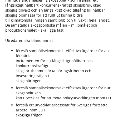
framtida ändamålsenlig skogspolitik som främjar ett
långsiktigt hållbart konkurrenskraftigt skogsbruk, ökad
skoglig tillväxt och en långsiktigt ökad tillgång till hållbar
skoglig biomassa för att fullt ut kunna bidra
till klimatomställningen samt jobb och tillväxt i hela landet.
De jämställda skogspolitiska målen – miljömålet och
produktionsmålet – ska ligga fast.
Utredaren ska bland annat
föreslå samhällsekonomiskt effektiva åtgärder för att
förstärka
incitamenten för ett långsiktigt hållbart och
konkurrenskraftigt
skogsbruk samt stärka näringsfriheten och
investeringsviljan i
skogsnäringen
föreslå samhällsekonomiskt effektiva åtgärder för hur
skogspolitiken
kan utvecklas för att möta policyutvecklingen inom EU
föreslå ett utvecklat arbetssätt för Sveriges fortsatta
arbete inom EU i
skogliga frågor