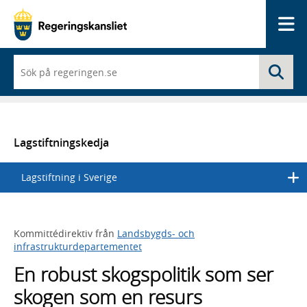
Me
När
Sö
du
börjar
skriva
så
framträder
en
Lagstiftningskedja
lista
med
Lagstiftning i Sverige
sökförslag
Kommittédirektiv från
Landsbygds- och
infrastrukturdepartementet
En robust skogspolitik som ser
skogen som en resurs