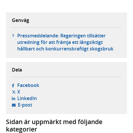
Genväg
Pressmeddelande: Regeringen tillsätter
utredning för att främja ett långsiktigt
hållbart och konkurrenskraftigt skogsbruk
Dela
- öppnas i ny flik, extern webbplats,
Facebook
- öppnas i ny flik, extern webbplats,
X
- öppnas i ny flik, extern webbplats,
LinkedIn
- öppnar din e-postklient,
E-post
Sidan är uppmärkt med följande
kategorier