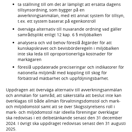
ta ställning till om det är lämpligt att ersätta dagens
tillsynsordning, som bygger på en
avverkningsanmälan, med ett annat system för tillsyn,
t.ex. ett system baserat på egenkontroll
överväga alternativ till nuvarande ordning vad gäller
samrådsplikt enligt 12 kap. 6 § miljöbalken
analysera och vid behov föreslå åtgärder för att
kunskapskravet och bevisbörderegeln i miljöbalken
inte ska leda till oproportionerliga kostnader för
markägaren
föreslå uppdaterade preciseringar och indikatorer för
nationella miljömål med koppling till skog för
förbättrad mätbarhet och uppföljningsbarhet.
Uppdragen att överväga alternativ till avverkningsanmälan
och anmälan för samråd, att säkerställa att beslut inte kan
överklagas till både allmän förvaltningsdomstol och mark-
och miljödomstol samt att se över Skogsstyrelsens roll i
mark- och miljödomstol när ideella föreningar överklagar
ska redovisas i ett delbetänkande senast den 31 december
2024. I övrigt ska uppdraget redovisas senast den 31 augusti
2025.