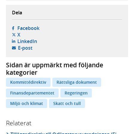
Dela
- öppnas i ny flik, extern webbplats,
Facebook
- öppnas i ny flik, extern webbplats,
X
- öppnas i ny flik, extern webbplats,
LinkedIn
- öppnar din e-postklient,
E-post
Sidan är uppmärkt med följande
kategorier
Kommittédirektiv
Rättsliga dokument
Finansdepartementet
Regeringen
Miljö och klimat
Skatt och tull
Relaterat