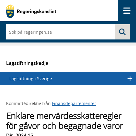
Me
När
Sö
du
börjar
skriva
så
framträder
en
Lagstiftningskedja
lista
med
Lagstiftning i Sverige
sökförslag
Kommittédirektiv från
Finansdepartementet
Enklare mervärdesskatteregler
för gåvor och begagnade varor
Dir. 2024:15