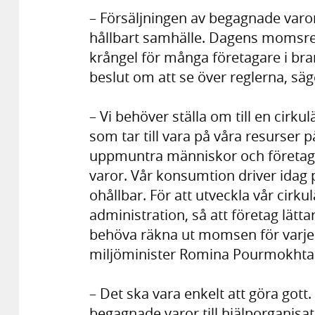
– Försäljningen av begagnade varor är
hållbart samhälle. Dagens momsreg
krångel för många företagare i bran
beslut om att se över reglerna, sä
– Vi behöver ställa om till en cirk
som tar till vara på våra resurser på
uppmuntra människor och företag ti
varor. Vår konsumtion driver idag 
ohållbar. För att utveckla vår cir
administration, så att företag lätt
behöva räkna ut momsen för varje 
miljöminister Romina Pourmokhta
– Det ska vara enkelt att göra gott.
begagnade varor till hjälporganisa