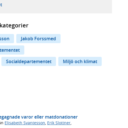
ebbplats,
ern webbplats,
 ny flik, extern webbplats,
- öppnar din e-postklient,
t
kategorier
esson
Jakob Forssmed
tementet
Socialdepartementet
Miljö och klimat
begagnade varor eller matdonationer
ån
Elisabeth Svantesson
,
Erik Slottner
,