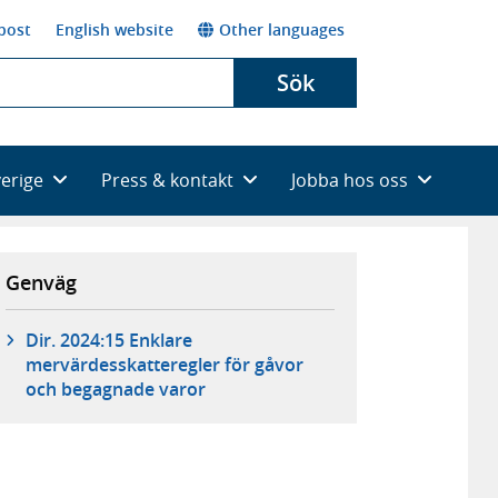
post
English website
Other languages
Sök
verige
Press & kontakt
Jobba hos oss
Genväg
Dir. 2024:15 Enklare
mervärdesskatteregler för gåvor
och begagnade varor