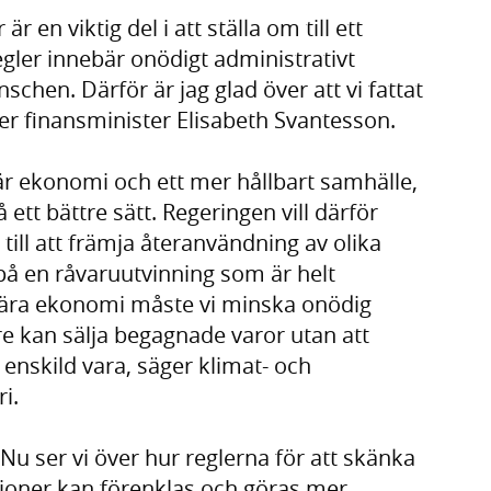
 en viktig del i att ställa om till ett
ler innebär onödigt administrativt
schen. Därför är jag glad över att vi fattat
ger finansminister Elisabeth Svantesson.
ulär ekonomi och ett mer hållbart samhälle,
 ett bättre sätt. Regeringen vill därför
ll att främja återanvändning av olika
på en råvaruutvinning som är helt
kulära ekonomi måste vi minska onödig
are kan sälja begagnade varor utan att
enskild vara, säger klimat- och
ri.
 Nu ser vi över hur reglerna för att skänka
tioner kan förenklas och göras mer