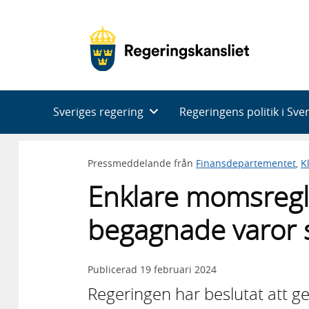
Huvudnavigering
Sveriges regering
Regeringens politik i Sve
Pressmeddelande från
Finansdepartementet
,
K
Enklare momsregl
begagnade varor 
Publicerad
19 februari 2024
Regeringen har beslutat att ge