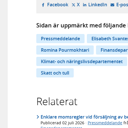
- öppnas i ny flik, extern w
- öppnas i ny flik, ext
- öppnas i
Facebook
X
LinkedIn
E-pos
Sidan är uppmärkt med följande 
Pressmeddelande
Elisabeth Svant
Romina Pourmokhtari
Finansdepar
Klimat- och näringslivsdepartementet
Skatt och tull
Relaterat
Enklare momsregler vid försäljning av 
Publicerad
02 juli 2026
·
Pressmeddelande
fr