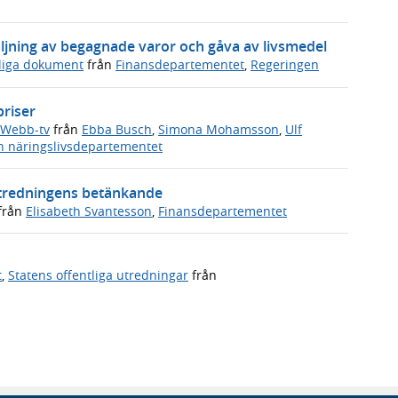
ljning av begagnade varor och gåva av livsmedel
sliga dokument
från
Finansdepartementet
,
Regeringen
priser
Webb-tv
från
Ebba Busch
,
Simona Mohamsson
,
Ulf
h näringslivsdepartementet
utredningens betänkande
från
Elisabeth Svantesson
,
Finansdepartementet
t
,
Statens offentliga utredningar
från