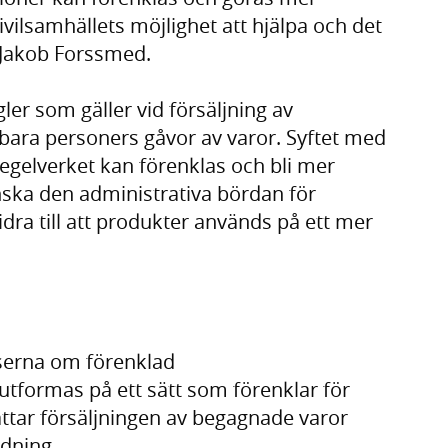
ivilsamhällets möjlighet att hjälpa och det
r Jakob Forssmed.
er som gäller vid försäljning av
ara personers gåvor av varor. Syftet med
egelverket kan förenklas och bli mer
nska den administrativa bördan för
idra till att produkter används på ett mer
lserna om förenklad
utformas på ett sätt som förenklar för
tar försäljningen av begagnade varor
dning,