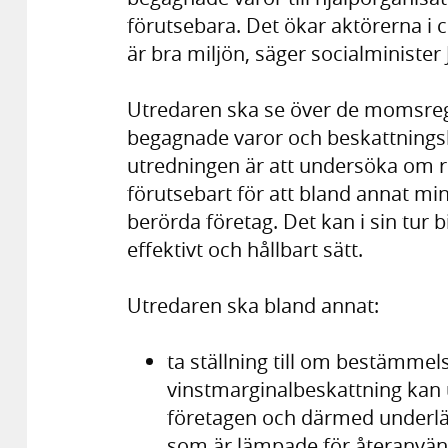
förutsebara. Det ökar aktörerna i c
är bra miljön, säger socialministe
Utredaren ska se över de momsregl
begagnade varor och beskattningsb
utredningen är att undersöka om r
förutsebart för att bland annat mi
berörda företag. Det kan i sin tur b
effektivt och hållbart sätt.
Utredaren ska bland annat:
ta ställning till om bestämme
vinstmarginalbeskattning kan 
företagen och därmed underlät
som är lämpade för återanvän