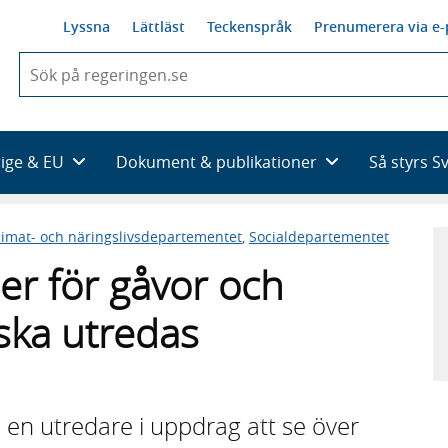
Lyssna
Lättläst
Teckenspråk
Prenumerera via e-
När
du
börjar
skriva
så
rige & EU
Dokument & publikationer
Så styrs S
framträder
en
lista
limat- och näringslivsdepartementet
,
Socialdepartementet
med
sökförslag
er för gåvor och
ska utredas
 en utredare i uppdrag att se över