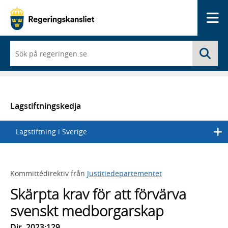
Me
När
Sö
du
börjar
skriva
så
framträder
en
Lagstiftningskedja
lista
med
Lagstiftning i Sverige
sökförslag
Kommittédirektiv från
Justitiedepartementet
Skärpta krav för att förvärva
svenskt medborgarskap
Dir. 2023:129