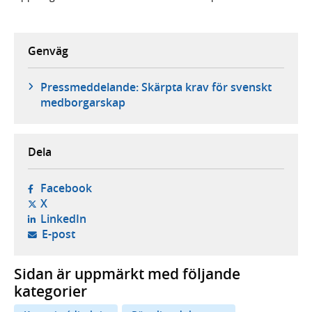
Genväg
Pressmeddelande: Skärpta krav för svenskt
medborgarskap
Dela
- öppnas i ny flik, extern webbplats,
Facebook
- öppnas i ny flik, extern webbplats,
X
- öppnas i ny flik, extern webbplats,
LinkedIn
- öppnar din e-postklient,
E-post
Sidan är uppmärkt med följande
kategorier