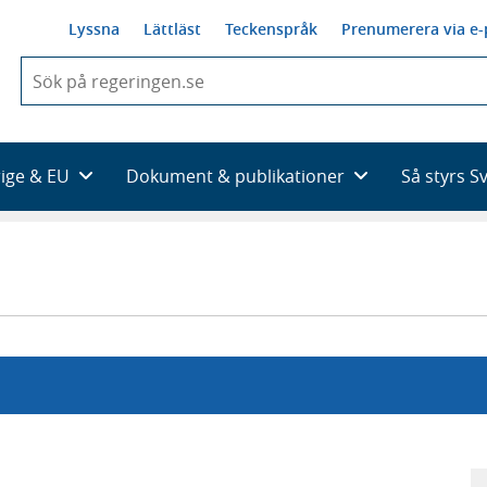
Lyssna
Lättläst
Teckenspråk
Prenumerera via e-
När
du
börjar
skriva
så
rige & EU
Dokument & publikationer
Så styrs S
framträder
en
lista
med
sökförslag