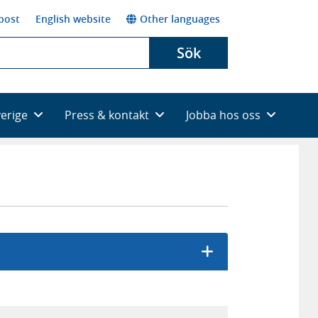
post
English website
Other languages
Sök
verige
Press & kontakt
Jobba hos oss