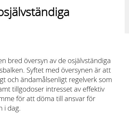
osjälvständiga
en bred översyn av de osjälvständiga
sbalken. Syftet med översynen är att
ligt och ändamålsenligt regelverk som
amt tillgodoser intresset av effektiv
mme för att döma till ansvar för
n i dag.