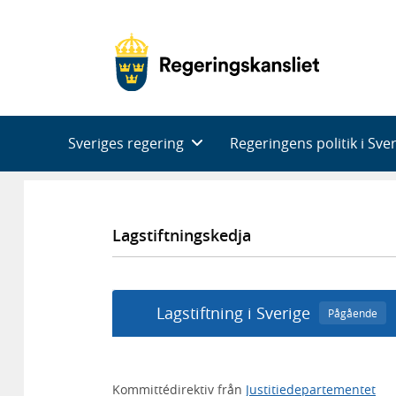
Huvudnavigering
Sveriges regering
Regeringens politik i Sve
Lagstiftningskedja
Lagstiftning i Sverige
Pågående
Kommittédirektiv från
Justitiedepartementet