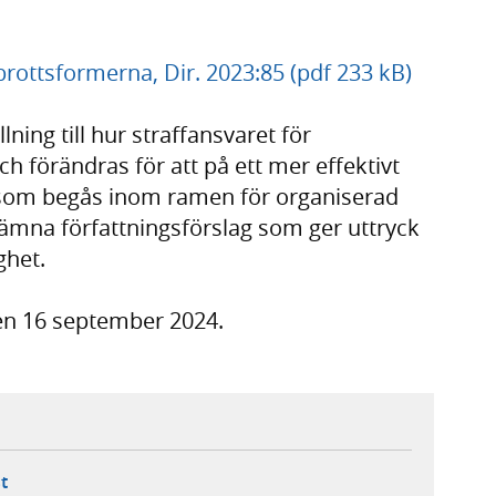
brottsformerna, Dir. 2023:85 (pdf 233 kB)
ning till hur straffansvaret för
ch förändras för att på ett mer effektivt
tt som begås inom ramen för organiserad
lämna författningsförslag som ger uttryck
ighet.
en 16 september 2024.
ebbplats,
ern webbplats,
 ny flik, extern webbplats,
- öppnar din e-postklient,
t