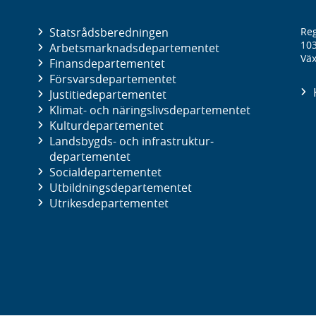
Statsrådsberedningen
Reg
10
Arbetsmarknads­departementet
Väx
Finans­departementet
Försvars­departementet
Justitie­departementet
Klimat- och näringslivs­departementet
Kultur­departementet
Landsbygds- och infrastruktur­
departementet
Social­departementet
Utbildnings­departementet
Utrikes­departementet