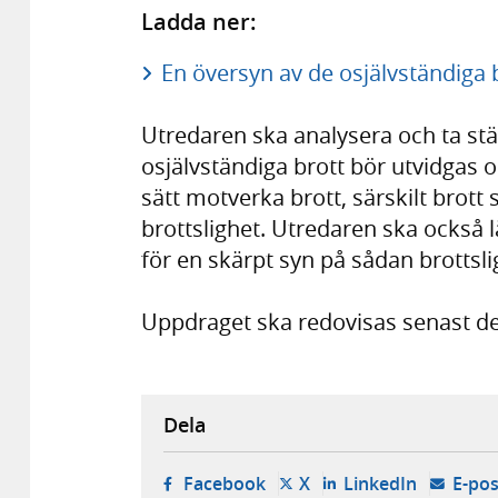
Ladda ner:
En översyn av de osjälvständiga 
Utredaren ska analysera och ta ställ
osjälvständiga brott bör utvidgas o
sätt motverka brott, särskilt bro
brottslighet. Utredaren ska också 
för en skärpt syn på sådan brottsl
Uppdraget ska redovisas senast d
Dela
- öppnas i ny flik, extern w
- öppnas i ny flik, ext
- öppnas i
Facebook
X
LinkedIn
E-pos