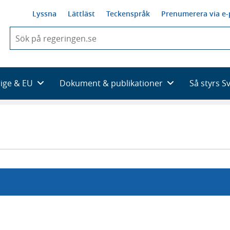
Lyssna
Lättläst
Teckenspråk
Prenumerera via e-
När
du
börjar
skriva
så
rige & EU
Dokument & publikationer
Så styrs S
framträder
en
lista
med
sökförslag