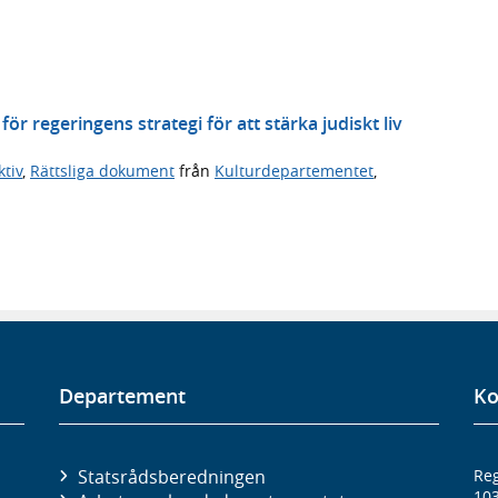
r regeringens strategi för att stärka judiskt liv
tiv
,
Rättsliga dokument
från
Kulturdepartementet
,
Departement
Ko
Statsrådsberedningen
Reg
10