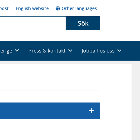
post
English website
Other languages
Sök
verige
Press & kontakt
Jobba hos oss