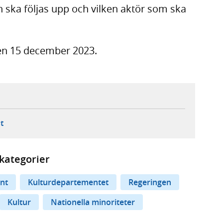
 ska följas upp och vilken aktör som ska
en 15 december 2023.
ebbplats,
ern webbplats,
 ny flik, extern webbplats,
- öppnar din e-postklient,
t
kategorier
nt
Kulturdepartementet
Regeringen
Kultur
Nationella minoriteter