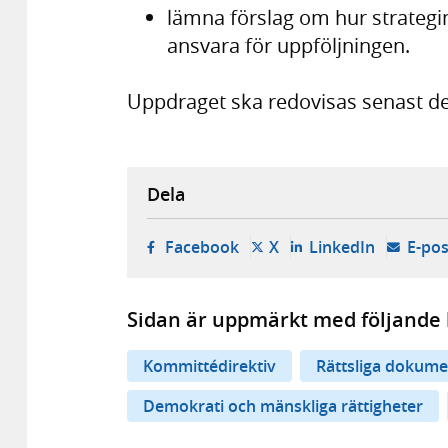
lämna förslag om hur strategin
ansvara för uppföljningen.
Uppdraget ska redovisas senast d
Dela
- öppnas i ny flik, extern w
- öppnas i ny flik, ext
- öppnas i
Facebook
X
LinkedIn
E-pos
Sidan är uppmärkt med följande 
Kommittédirektiv
Rättsliga dokume
Demokrati och mänskliga rättigheter