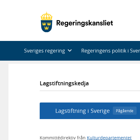
Huvudnavigering
Sveriges regering
Regeringens politik i Sve
Lagstiftningskedja
Lagstiftning i Sverige
Pågående
Kommittédirektiv från
Kulturdepartementet