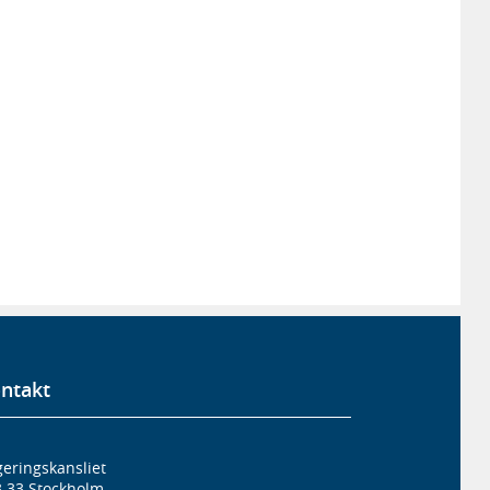
ntakt
eringskansliet
3 33 Stockholm