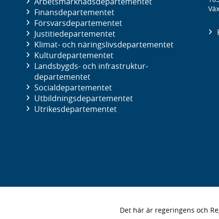
Arbetsmarknads­departementet
Väx
Finans­departementet
Försvars­departementet
Justitie­departementet
Klimat- och näringslivs­departementet
Kultur­departementet
Landsbygds- och infrastruktur­
departementet
Social­departementet
Utbildnings­departementet
Utrikes­departementet
Det här är regeringens och 