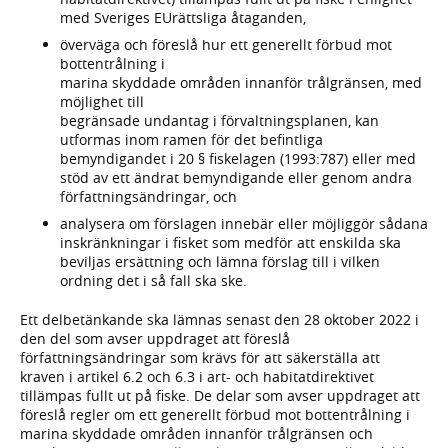
med Sveriges EUrättsliga åtaganden,
överväga och föreslå hur ett generellt förbud mot
bottentrålning i
marina skyddade områden innanför trålgränsen, med
möjlighet till
begränsade undantag i förvaltningsplanen, kan
utformas inom ramen för det befintliga
bemyndigandet i 20 § fiskelagen (1993:787) eller med
stöd av ett ändrat bemyndigande eller genom andra
författningsändringar, och
analysera om förslagen innebär eller möjliggör sådana
inskränkningar i fisket som medför att enskilda ska
beviljas ersättning och lämna förslag till i vilken
ordning det i så fall ska ske.
Ett delbetänkande ska lämnas senast den 28 oktober 2022 i
den del som avser uppdraget att föreslå
författningsändringar som krävs för att säkerställa att
kraven i artikel 6.2 och 6.3 i art- och habitatdirektivet
tillämpas fullt ut på fiske. De delar som avser uppdraget att
föreslå regler om ett generellt förbud mot bottentrålning i
marina skyddade områden innanför trålgränsen och