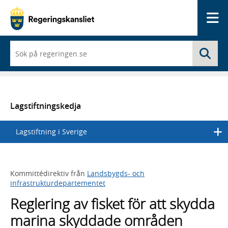
Me
När
Sö
du
börjar
skriva
så
framträder
en
Lagstiftningskedja
lista
med
Lagstiftning i Sverige
sökförslag
Kommittédirektiv från
Landsbygds- och
infrastrukturdepartementet
Reglering av fisket för att skydda
marina skyddade områden