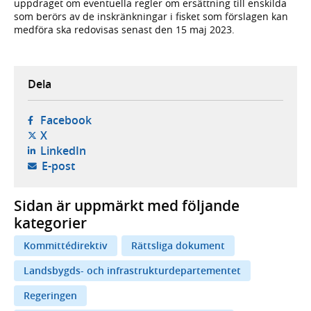
uppdraget om eventuella regler om ersättning till enskilda
som berörs av de inskränkningar i fisket som förslagen kan
medföra ska redovisas senast den 15 maj 2023.
Dela
- öppnas i ny flik, extern webbplats,
Facebook
- öppnas i ny flik, extern webbplats,
X
- öppnas i ny flik, extern webbplats,
LinkedIn
- öppnar din e-postklient,
E-post
Sidan är uppmärkt med följande
kategorier
Kommittédirektiv
Rättsliga dokument
Landsbygds- och infrastrukturdepartementet
Regeringen