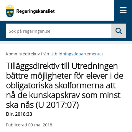
Me
När
Sö
du
börjar
skriva
så
Kommittédirektiv från
Utbildningsdepartementet
framträder
en
Tilläggsdirektiv till Utredningen
lista
med
bättre möjligheter för elever i de
sökförslag
obligatoriska skolformerna att
nå de kunskapskrav som minst
ska nås (U 2017:07)
Dir. 2018:33
Publicerad
09 maj 2018