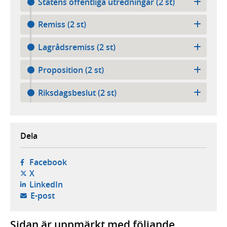
Statens offentliga utredningar (2 st)
Remiss (2 st)
Lagrådsremiss (2 st)
Proposition (2 st)
Riksdagsbeslut (2 st)
Dela
- öppnas i ny flik, extern webbplats,
Facebook
- öppnas i ny flik, extern webbplats,
X
- öppnas i ny flik, extern webbplats,
LinkedIn
- öppnar din e-postklient,
E-post
Sidan är uppmärkt med följande