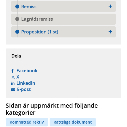
Remiss
Lagrådsremiss
Proposition (1 st)
Dela
- öppnas i ny flik, extern webbplats,
Facebook
- öppnas i ny flik, extern webbplats,
X
- öppnas i ny flik, extern webbplats,
LinkedIn
- öppnar din e-postklient,
E-post
Sidan är uppmärkt med följande
kategorier
Kommittédirektiv
Rättsliga dokument