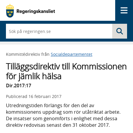
Me
När
Sö
du
börjar
skriva
så
Kommittédirektiv från
Socialdepartementet
framträder
en
Tilläggsdirektiv till Kommissionen
lista
med
för jämlik hälsa
sökförslag
Dir.2017:17
Publicerad
16 februari 2017
Utredningstiden förlängs för den del av
kommissionens uppdrag som rör utåtriktat arbete.
De insatser som genomförts i enlighet med dessa
direktiv redovisas senast den 31 oktober 2017.