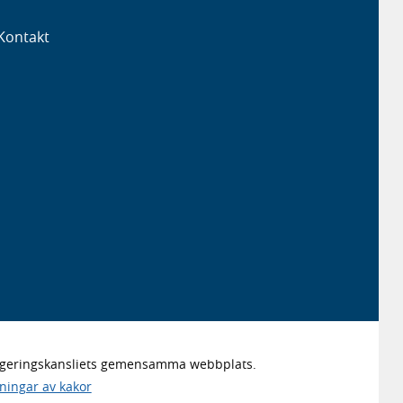
Kontakt
Regeringskansliets gemensamma webbplats.
lningar av kakor