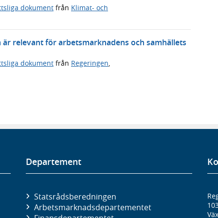
ttsliga dokument
från
Klimat- och
m är relevant för arbetsmarknadens och samhällets
ttsliga dokument
från
Regeringen
,
Departement
Ko
Statsrådsberedningen
Reg
10
Arbetsmarknads­departementet
Väx