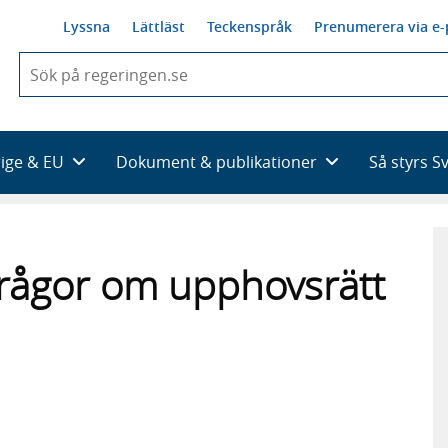
Lyssna
Lättläst
Teckenspråk
Prenumerera via e-
När
du
börjar
skriva
så
rige & EU
Dokument & publikationer
Så styrs S
framträder
en
lista
med
sökförslag
frågor om upphovsrätt