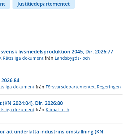
nt
Justitiedepartementet
t svensk livsmedelsproduktion 2045, Dir. 2026:77
v
,
Rättsliga dokument
från
Landsbygds- och
. 2026:84
ttsliga dokument
från
Försvarsdepartementet
,
Regeringen
t (KN 2024:04), Dir. 2026:80
ttsliga dokument
från
Klimat- och
 för att underlätta industrins omställning (KN