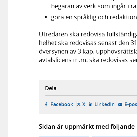
begäran av verk som ingår i r
göra en språklig och redaktion
Utredaren ska redovisa fullständiga
helhet ska redovisas senast den 3
översynen av 3 kap. upphovsrättsl
avtalslicens m.m. ska redovisas se
Dela
- öppnas i ny flik, extern w
- öppnas i ny flik, ext
- öppnas i
Facebook
X
LinkedIn
E-pos
Sidan är uppmärkt med följande 