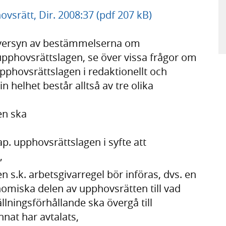
vsrätt, Dir. 2008:37 (pdf 207 kB)
 översyn av bestämmelserna om
upphovsrättslagen, se över vissa frågor om
pphovsrättslagen i redaktionellt och
n helhet består alltså av tre olika
en ska
ap. upphovsrättslagen i syfte att
,
en s.k. arbetsgivarregel bör införas, dvs. en
miska delen av upphovsrätten till vad
llningsförhållande ska övergå till
nat har avtalats,