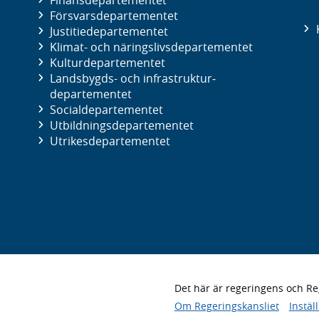
Finans­departementet
Försvars­departementet
Justitie­departementet
Klimat- och näringslivs­departementet
Kultur­departementet
Landsbygds- och infrastruktur­
departementet
Social­departementet
Utbildnings­departementet
Utrikes­departementet
Det här är regeringens och 
Om Regeringskansliet
Instäl