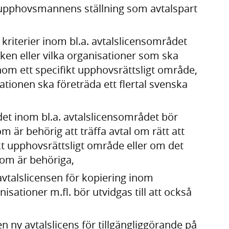
om upphovsmannens ställning som avtalspart
ka kriterier inom bl.a. avtalslicensområdet
lken eller vilka organisationer som ska
inom ett specifikt upphovsrättsligt område,
nisationen ska företräda ett flertal svenska
 det inom bl.a. avtalslicensområdet bör
 är behörig att träffa avtal om rätt att
kt upphovsrättsligt område eller om det
som är behöriga,
 avtalslicensen för kopiering inom
sationer m.fl. bör utvidgas till att också
en ny avtalslicens för tillgängliggörande på