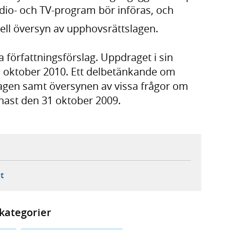
adio- och TV-program bör införas, och
ell översyn av upphovsrättslagen.
 författningsförslag. Uppdraget i sin
1 oktober 2010. Ett delbetänkande om
agen samt översynen av vissa frågor om
nast den 31 oktober 2009.
ebbplats,
ern webbplats,
 ny flik, extern webbplats,
- öppnar din e-postklient,
t
kategorier