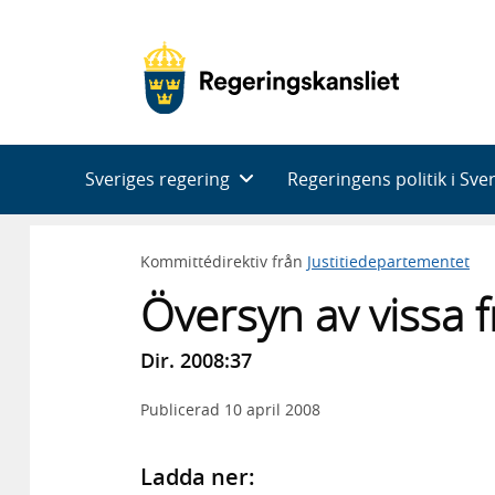
Huvudnavigering
Sveriges regering
Regeringens politik i Sve
Kommittédirektiv från
Justitiedepartementet
Översyn av vissa 
Dir. 2008:37
Publicerad
10 april 2008
Ladda ner: