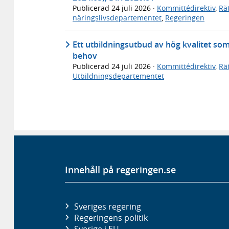
Publicerad
24 juli 2026
·
Kommittédirektiv
,
Rä
näringslivsdepartementet
,
Regeringen
Ett utbildningsutbud av hög kvalitet so
behov
Publicerad
24 juli 2026
·
Kommittédirektiv
,
Rä
Utbildningsdepartementet
Innehåll på regeringen.se
Sveriges regering
Regeringens politik