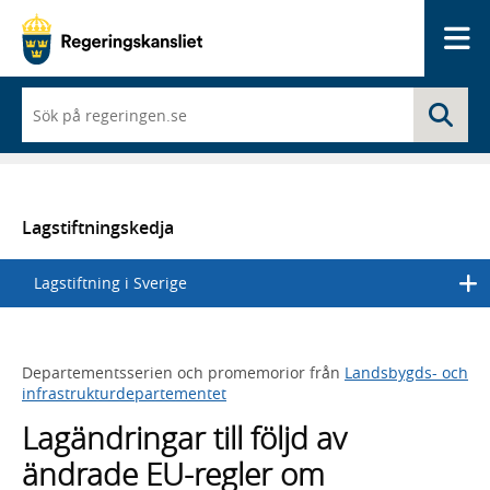
Me
När
Sö
du
börjar
skriva
så
framträder
en
Lagstiftningskedja
lista
med
Lagstiftning i Sverige
sökförslag
Departementsserien och promemorior från
Landsbygds- och
infrastrukturdepartementet
Lagändringar till följd av
ändrade EU-regler om