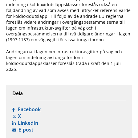
indelning i koldioxidutsläppsklasser föreslås också en
följdändring av vad som avses med uttrycket referens-värde
för koldioxidutsläpp. Till följd av de ändrade EU-reglerna
föreslås vidare ändringar i övergångsbestämmelserna till
lagen om infrastruktur-avgifter på väg och i
övergångsbestämmelserna till två tidigare ändringar i lagen
(1997:1137) om vägavgift för vissa tunga fordon.
Ändringarna i lagen om infrastrukturavgifter på väg och
lagen om indelning av tunga fordon i
koldioxidutsläppsklasser föreslås träda i kraft den 1 juli
2025.
Dela
- öppnas i ny flik, extern webbplats,
Facebook
- öppnas i ny flik, extern webbplats,
X
- öppnas i ny flik, extern webbplats,
LinkedIn
- öppnar din e-postklient,
E-post