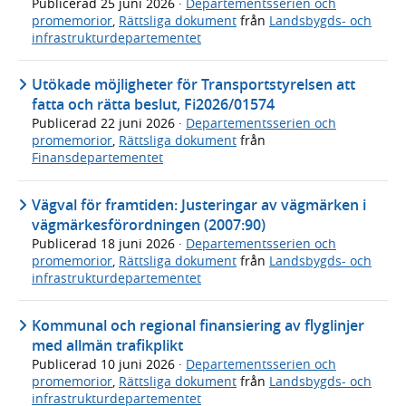
Publicerad
25 juni 2026
·
Departementsserien och
promemorior
,
Rättsliga dokument
från
Landsbygds- och
infrastrukturdepartementet
Utökade möjligheter för Transportstyrelsen att
fatta och rätta beslut, Fi2026/01574
Publicerad
22 juni 2026
·
Departementsserien och
promemorior
,
Rättsliga dokument
från
Finansdepartementet
Vägval för framtiden: Justeringar av vägmärken i
vägmärkesförordningen (2007:90)
Publicerad
18 juni 2026
·
Departementsserien och
promemorior
,
Rättsliga dokument
från
Landsbygds- och
infrastrukturdepartementet
Kommunal och regional finansiering av flyglinjer
med allmän trafikplikt
Publicerad
10 juni 2026
·
Departementsserien och
promemorior
,
Rättsliga dokument
från
Landsbygds- och
infrastrukturdepartementet