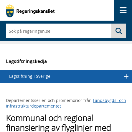
Me
När
Sö
du
börjar
skriva
så
framträder
en
Lagstiftningskedja
lista
med
Lagstiftning i Sverige
sökförslag
Departementsserien och promemorior från
Landsbygds- och
infrastrukturdepartementet
Kommunal och regional
finansiering av flyglinjer med