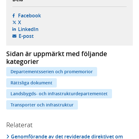
- öppnas i ny flik, extern webbplats,
Facebook
- öppnas i ny flik, extern webbplats,
X
- öppnas i ny flik, extern webbplats,
LinkedIn
- öppnar din e-postklient,
E-post
Sidan är uppmärkt med följande
kategorier
Departementsserien och promemorior
Rättsliga dokument
Landsbygds- och infrastrukturdepartementet
Transporter och infrastruktur
Relaterat
Genomförande av det reviderade direktivet om