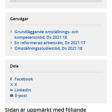
Genvägar
Grundläggande omställnings- och
kompetensstöd, Ds 2021:16
En reformerad arbetsrätt, Ds 2021:17
Omställningsstudiestöd, Ds 2021:18
Dela
- öppnas i ny flik, extern webbplats,
Facebook
- öppnas i ny flik, extern webbplats,
X
- öppnas i ny flik, extern webbplats,
LinkedIn
- öppnar din e-postklient,
E-post
Sidan är uppmärkt med följande