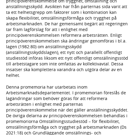
principöverenskommelse om trygghet, omställning och
anställningsskydd. Avsikten har från parternas sida varit att
ta ett helhetsgrepp om faktorer som i kombination kan
skapa flexibilitet, omställningsförmåga och trygghet på
arbetsmarknaden. De har gemensamt begärt att regeringen
tar fram lagförslag för att i enlighet med
principöverenskommelsen reformera arbetsrätten. Enligt
principöverenskommelsen ska ändringar genomföras i bl.a.
lagen (1982:80) om anställningsskydd
(anställningsskyddslagen), ett nytt och parallellt offentligt
studiestöd införas liksom ett nytt offentligt omställningsstöd
till arbetstagare som inte omfattas av kollektivavtal. Dessa
insatser ska komplettera varandra och utgöra delar av en
helhet.
Denna promemoria har utarbetats inom
Arbetsmarknadsdepartementet. I promemorian föreslås de
lagändringar som behöver göras för att reformera
arbetsrätten i enlighet med parternas
principöverenskommelse när det gäller anställningsskyddet.
De övriga delarna av principöverenskommelsen behandlas i
promemoriorna Omställningsstudiestöd – för flexibilitet,
omställningsförmåga och trygghet på arbetsmarknaden (Ds
2021:18) och Grundläggande omställnings- och