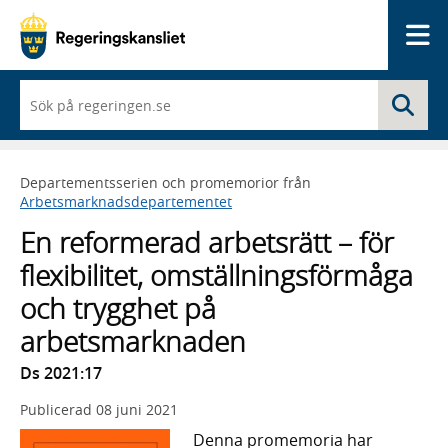
Me
När
Sö
du
börjar
skriva
så
Departementsserien och promemorior från
framträder
Arbetsmarknadsdepartementet
en
lista
En reformerad arbetsrätt – för
med
sökförslag
flexibilitet, omställningsförmåga
och trygghet på
arbetsmarknaden
Ds 2021:17
Publicerad
08 juni 2021
Denna promemoria har