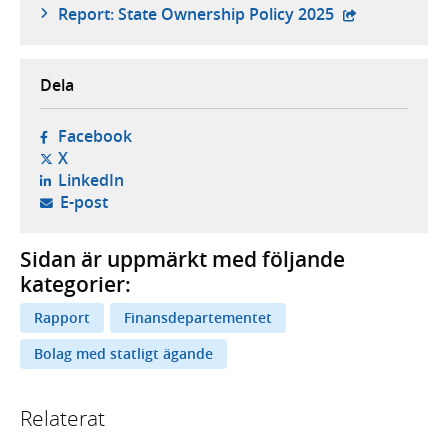
- extern webbp
Report: State Ownership Policy 2025
Dela
- öppnas i ny flik, extern webbplats,
Facebook
- öppnas i ny flik, extern webbplats,
X
- öppnas i ny flik, extern webbplats,
LinkedIn
- öppnar din e-postklient,
E-post
Sidan är uppmärkt med följande
kategorier:
Rapport
Finansdepartementet
Bolag med statligt ägande
Relaterat