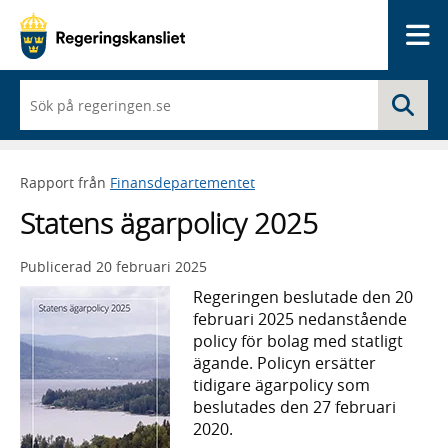
Me
När
Sö
du
börjar
skriva
så
Rapport från
Finansdepartementet
framträder
en
Statens ägarpolicy 2025
lista
med
sökförslag
Publicerad
20 februari 2025
Regeringen beslutade den 20
februari 2025 nedanstående
policy för bolag med statligt
ägande. Policyn ersätter
tidigare ägarpolicy som
beslutades den 27 februari
2020.